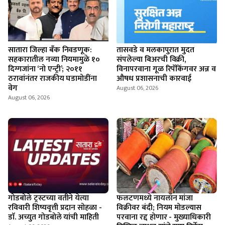
सातारा जिल्हा बँक निवडणूक:
तासवडे व मलकापुरात मुदत
सहकारातील नव्या नियमामुळे १०
संपलेल्या बिअरची विक्री,
दिग्गजांना ‘नो एन्ट्री’; २०११
विनापरवाना गूळ रिपॅकिंगवर अन्न व
ठरावांनंतर राजकीय घडामोडींना
औषध प्रशासनाची कारवाई
वेग
August 06, 2026
August 06, 2026
गोडबोले ट्रस्टच्या वतीने येत्या
फलटणमध्ये नायलॉन मांजा
रविवारी शिष्यवृत्ती प्रदान सोहळा -
विक्रीवर बंदी; नियम मोडल्यास
डाॅ. अच्युत गोडबोले यांची माहिती
परवाना रद्द होणार - मुख्याधिकारी