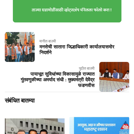
ताज्या घडामोडींसाठी व्हॉट्सॲप चॅनेलला फॉलो करा !
मागील बातमी
मनसेची सातारा जिल्हाधिकारी कार्यालयासमोर
निदर्शने
पुढील बातमी
पायाभूत सुविधांच्या विकासामुळे राज्यात
गुंतवणुकीच्या अमर्याद संधी : मुख्यमंत्री देवेंद्र
फडणवीस
संबंधित बातम्या