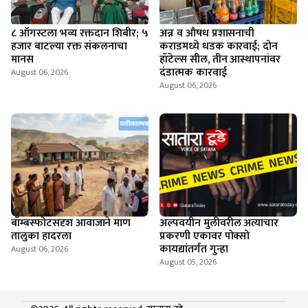
८ ऑगस्टला भव्य रक्तदान शिबीर; ५
अन्न व औषध प्रशासनाची
हजार बाटल्या रक्त संकलनाचा
कराडमध्ये धडक कारवाई; दोन
मानस
हॉटेल्स सील, तीन आस्थापनांवर
दंडात्मक कारवाई
August 06, 2026
August 06, 2026
बॉम्बस्फोटसदृश आवाजाने माण
अल्पवयीन मुलीवरील अत्याचार
तालुका हादरला
प्रकरणी एकावर पोक्सो
कायद्यांतर्गत गुन्हा
August 06, 2026
August 05, 2026