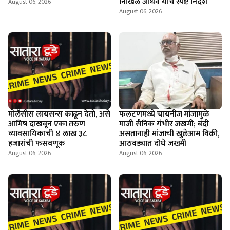
निखिल जाधव यांचे स्पष्ट निर्देश
August 06, 2026
August 06, 2026
माेलॅसीस लायसन्स काढून देतो, असे
फलटणमध्ये चायनीज मांजामुळे
आमिष दाखवून एका तरुण
माजी सैनिक गंभीर जखमी; बंदी
व्यावसायिकाची ४ लाख ३८
असतानाही मांजाची खुलेआम विक्री,
हजारांची फसवणूक
आठवड्यात दोघे जखमी
August 06, 2026
August 06, 2026