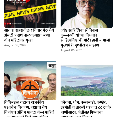
सातारा शहरातील शनिवार पेठ येथे
ज्येष्ठ साहित्यिक श्रीनिवास
अंमली पदार्थ बाळगल्याप्रकरणी
कुलकर्णी यांच्या निधनाने
दोन महिलांवर गुन्हा
साहित्यविश्वाची मोठी हानी – माजी
मुख्यमंत्री पृथ्वीराज चव्हाण
August 06, 2026
August 06, 2026
विधिमंडळ गटावर राजकीय
कोयना, धोम, बलकवडी, कण्हेर,
पक्षाचेच नियंत्रण, पक्षाचा वैध
उरमोडी व तारळी धरणात ८८ टक्के
निर्णयच अंतिम मानला गेला पाहिजे
पाणीसाठा; शेतीसह पिण्याचा