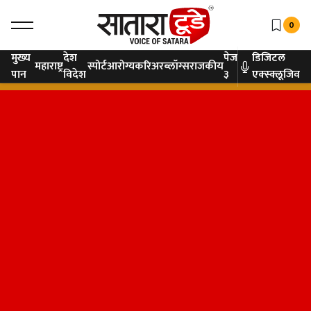
0
मुख्य
देश
पेज
डिजिटल
महाराष्ट्र
स्पोर्ट
आरोग्य
करिअर
ब्लॉग्स
राजकीय
पान
विदेश
३
एक्स्क्लूजिव