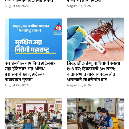
- न्यायालयाने दिले स्पष्ट संकेत
पाण्याचा प्रश्‍न मिटला
August 06, 2026
August 06, 2026
कराडमधील नामांकित हॉटेलसह
जिल्ह्यातील डेंग्यू बाधितांची संख्या
सहा हॉटेलवर अन्न-औषध
१०३ वर; हिवतापाचे ३७ रुग्ण;
प्रशासनाचे छापे, हॉटेलच्या
वातावरणात वारंवार बदल होत
नावाबाबत गुप्तता
असल्याने साथरोगांत वाढ
August 06, 2026
August 06, 2026