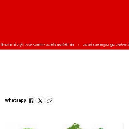
ा ‘नो एन्ट्री’; २०११ ठरावांनंतर राजकीय घडामोडींना वेग
तासवडे व मलकापुरात मुदत संपलेल्या बिअरची 
महावितरणच्या ‘गो-ग्रीन’ योजनेला वाढती
पसंती
गेल्या ३ महिन्यांत २ लाखांवर ग्राहकांचा सहभाग
Whatsapp
by Team Satara Today | published on : 07 October 2025