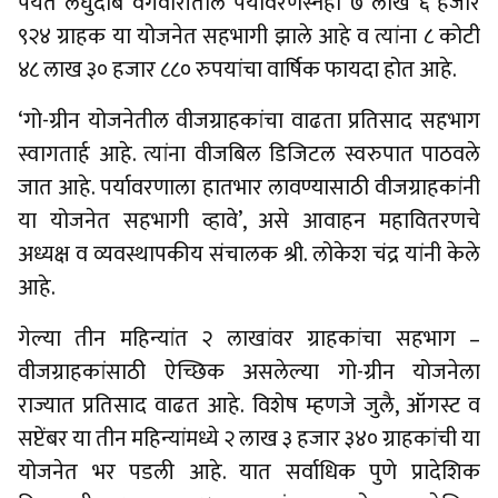
पर्यंत लघुदाब वर्गवारीतील पर्यावरणस्नेही ७ लाख ६ हजार
९२४ ग्राहक या योजनेत सहभागी झाले आहे व त्यांना ८ कोटी
४८ लाख ३० हजार ८८० रुपयांचा वार्षिक फायदा होत आहे.
‘गो-ग्रीन योजनेतील वीजग्राहकांचा वाढता प्रतिसाद सहभाग
स्वागतार्ह आहे. त्यांना वीजबिल डिजिटल स्वरुपात पाठवले
जात आहे. पर्यावरणाला हातभार लावण्यासाठी वीजग्राहकांनी
या योजनेत सहभागी व्हावे’, असे आवाहन महावितरणचे
अध्यक्ष व व्यवस्थापकीय संचालक श्री. लोकेश चंद्र यांनी केले
आहे.
गेल्या तीन महिन्यांत २ लाखांवर ग्राहकांचा सहभाग –
वीजग्राहकांसाठी ऐच्छिक असलेल्या गो-ग्रीन योजनेला
राज्यात प्रतिसाद वाढत आहे. विशेष म्हणजे जुलै, ऑगस्ट व
सप्टेंबर या तीन महिन्यांमध्ये २ लाख ३ हजार ३४० ग्राहकांची या
योजनेत भर पडली आहे. यात सर्वाधिक पुणे प्रादेशिक