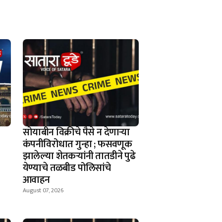
सोयाबीन विक्रीचे पैसे न देणार्‍या
कंपनीविरोधात गुन्हा ; फसवणूक
झालेल्या शेतकर्‍यांनी तातडीने पुढे
येण्याचे तळबीड पोलिसांचे
आवाहन
August 07, 2026