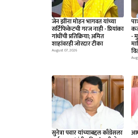
जेन झींना मोहन भागवत यांच्या
पात
सर्टिफिकेटची गरज नाही - प्रियांका
कर
गांधींची प्रतिक्रिया; अमित
- म
शाहांवरही जोरदार टीका
मा
वि
August 07, 2026
Augu
सुनेत्रा पवार यांच्याबद्दल काँग्रेसला
आम