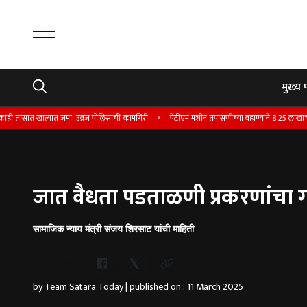
मुख्य 
त्यात जमा; उंब्रज पोलिसांची कामगिरी
पेटीएम मशीन तपासणीच्या बहाण्याने 8.25 लाखांची फसवणूक
जात वैधता पडताळणी प्रकरणांचा ग
सामाजिक न्याय मंत्री संजय शिरसाट यांची माहिती
Whatsapp
by Team Satara Today | published on : 11 March 2025