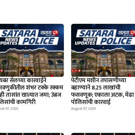
यबर सेलच्या कारवाईने
पेटीएम मशीन तपासणीच्या
वणुकीतील शंभर टक्के रक्कम
बहाण्याने 8.25 लाखांची
ी तासांत खात्यात जमा; उंब्रज
फसवणूक; एकाला अटक, मेढा
लिसांची कामगिरी
पोलिसांची कारवाई
st 07, 2026
August 07, 2026