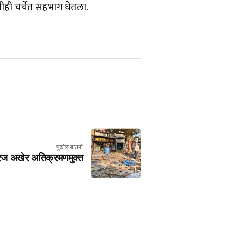
ीही चर्चेत सहभाग घेतला.
पुढील बातमी
परज अखेर अतिक्रमणमुक्त