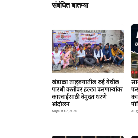
संबंधित बातम्या
खंडाळा तालुक्यातील रुई येथील
सा
पारधी वस्तीवर हल्ला करणाऱ्यांवर
फस
कारवाईसाठी बेमुदत धरणे
काह
आंदोलन
पो
August 07, 2026
Augu