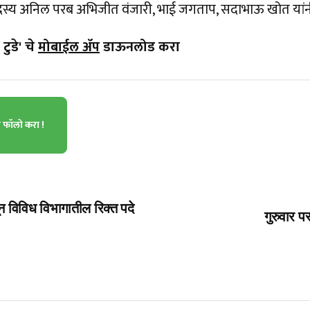
, सदस्य अनिल परब अभिजीत वंजारी, भाई जगताप, सदाभाऊ खोत यांन
टुडे' चे
मोबाईल ॲप
डाऊनलोड करा
ा फॉलो करा !
ून विविध विभागातील रिक्त पदे
गुरुवार 