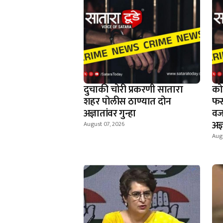
दुचाकी चोरी प्रकरणी सातारा
को
शहर पोलीस ठाण्यात दोन
फस
अज्ञातांवर गुन्हा
वज
अज्
August 07, 2026
Augu