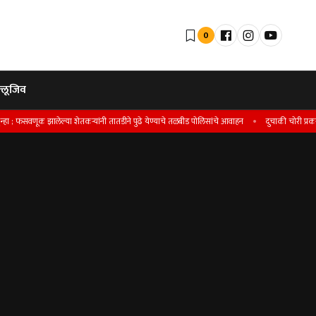
0
्लूजिव
णूक झालेल्या शेतकर्‍यांनी तातडीने पुढे येण्याचे तळबीड पोलिसांचे आवाहन
दुचाकी चोरी प्रकरणी सातारा श