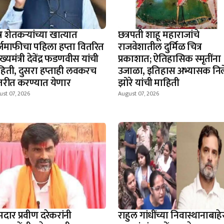
्र शेतकऱ्यांच्या खात्यात
छत्रपती शाहू महाराजांचे
्जमाफीचा पहिला हप्ता वितरित
राजवेशातील दुर्मिळ चित्र
ुख्यमंत्री देवेंद्र फडणवीस यांची
प्रकाशात; ऐतिहासिक स्मृतींना
हिती, दुसरा हप्ताही लवकरच
उजाळा, इतिहास अभ्यासक नि
तरीत करण्यात येणार
झोरे यांची माहिती
st 07, 2026
August 07, 2026
दार प्रवीण दरेकरांनी
राहुल गांधींच्या निवास्थानाबाहे