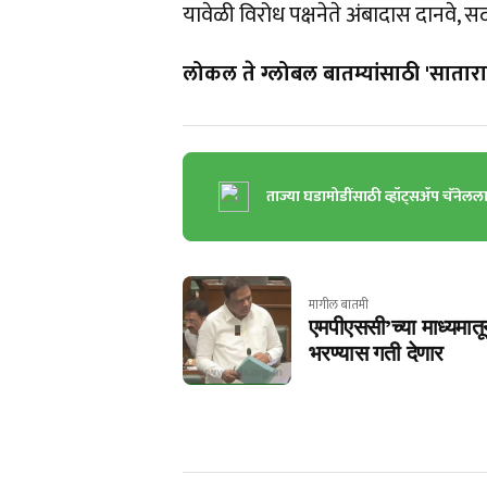
यावेळी विरोध पक्षनेते अंबादास दानवे
लोकल ते ग्लोबल बातम्यांसाठी 'सातारा 
ताज्या घडामोडींसाठी व्हॉट्सॲप चॅनेलल
मागील बातमी
एमपीएससी’च्या माध्यमात
भरण्यास गती देणार