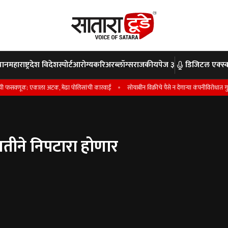
पान
महाराष्ट्र
देश विदेश
स्पोर्ट
आरोग्य
करिअर
ब्लॉग्स
राजकीय
पेज ३
डिजिटल एक्स्क
; एकाला अटक, मेढा पोलिसांची कारवाई
सोयाबीन विक्रीचे पैसे न देणार्‍या कंपनीविरोधात गुन्हा ; फसव
तीने निपटारा होणार