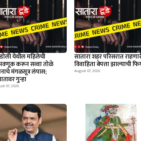
डोली येथील महिलेची
सातारा शहर परिसरात राहणार
वणूक करून सव्वा तोळे
विवाहिता बेपत्ता झाल्याची फिर
नाचे मंगळसूत्र लंपास;
August 07, 2026
ञातावर गुन्हा
st 07, 2026