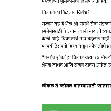
महत्त्वाच्या भूमिकांमध्ये दिसणार आहेत.
चित्रपटाला मिळतोय विरोध?
सज्जन गड येथील श्री समर्थ सेवा मंडळाने 
सिनेमासाठी केल्यानं त्यांनी नाराजी व्य
केली आहे. चित्रपटाचं नाव बदललं नाही त
मृण्मयी देशपांडे हिच्याकडून कोणतीही प्र
‘‘मना’चे श्लोक’ हा चित्रपट येत्या १० ऑक्टो
श्रेयश जाधव आणि संजय दावरा आहेत. स्टारल
लोकल ते ग्लोबल बातम्यांसाठी 'सातारा 