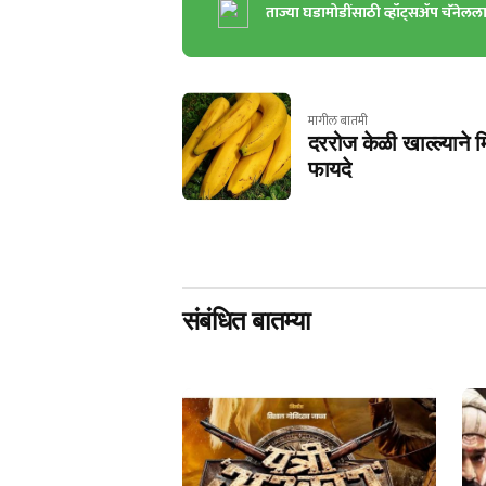
ताज्या घडामोडींसाठी व्हॉट्सॲप चॅनेलल
मागील बातमी
दररोज केळी खाल्ल्याने
फायदे
संबंधित बातम्या