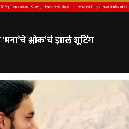
रदान सोहळा - डाॅ. अच्युत गोडबोले यांची माहिती
फलटणमध्ये नायलॉन मांजा विक्रीवर बंदी; नियम मोडल्यास परवा
'मना’चे श्लोक’चं झालं शूटिंग