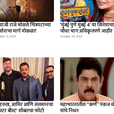
वाजी राजे भोसले चित्रपटाच्या
‘मुंबई पुणे मुंबई 4’ या सिनेमाचा
दर्शनाचा मार्ग मोकळा!
चौथा भाग अधिकृतपणे जाहीर
ber 31, 2025
October 29, 2025
हरुख, आमिर आणि सलमानचा
महाभारतातील “कर्ण” पंकज ध
िस्टर बीस्ट' सोबतचा फोटो
यांचे निधन