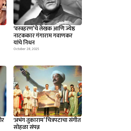
‘वस्त्रहरण’चे लेखक आणि ज्येष्ठ
नाटककार गंगाराम गवाणकर
यांचे निधन
October 28, 2025
ीर
'अभंग तुकाराम’ चित्रपटाचा संगीत
सोहळा संपन्न