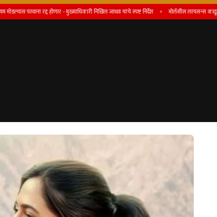
ना रद्द होणार - मुख्याधिकारी निखिल जाधव यांचे स्पष्ट निर्देश
माेलॅसीस लायसन्स काढून देतो, असे 