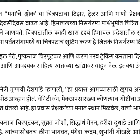
त ‘‘मना’चे श्लोक’ या चित्रपटाचा टिझर, ट्रेलर आणि गाणी प्रे
वसेंदिवस वाढत आहे. हिमाचलच्या निसर्गरम्य पार्श्वभूमीत चित्रित झ
्षाने जाणवते. चित्रपटातील काही खास दृश्यं हिमाचल प्रदेशातील 
र्वतरांगांमध्ये या चित्रपटाचं शूटिंग करणं हे जितकं निसर्गरम्य 
डे, राहुल पेठे, पुष्कराज चिरपूटकर आणि करण परब ट्रेकिंग करताना दि
 आणि आवश्यक साहित्य स्वतःच्या खांद्यावर वाहून नेलं. इतक्या 
्री मृण्मयी देशपांडे म्हणाली, ‘’हा प्रवास आमच्यासाठी खूपच अ
 आव्हान होतं. वॅनिटी वॅन, मेकअपसारख्या कोणत्याच गोष्टींचा आधा
तली आहे. हा प्रवास प्रेक्षकांच्या मनात स्थान मिळवेल, याची आम्ह
े, पुष्कराज चिरपूटकर, सुव्रत जोशी, सिद्धार्थ मेनन, हरीश दुधाड
 आहे. त्यांच्यासोबतच लीना भागवत, मंगेश कदम, शुभांगी गोखल