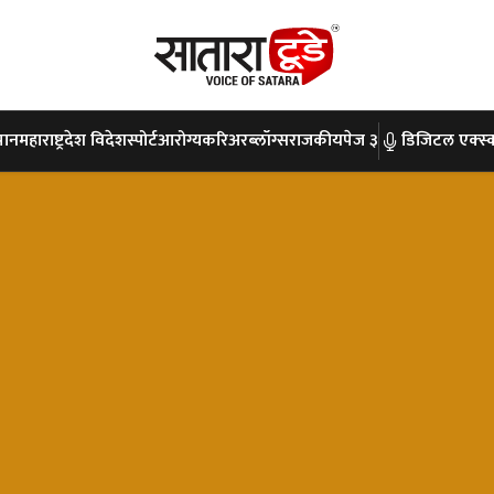
पान
महाराष्ट्र
देश विदेश
स्पोर्ट
आरोग्य
करिअर
ब्लॉग्स
राजकीय
पेज ३
डिजिटल एक्स्क