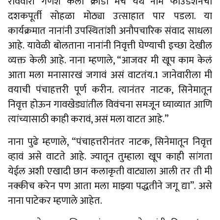
रविवारी गणेश कला क्रीडा मंच येथे नाम फाउंडेशनचा
दशकपूर्ती सोहळा मोठ्या उत्साहात पार पडला. या
कार्यक्रमात नानांनी उपस्थितांशी अनौपचारिक संवाद साधला
आहे. यावेळी बोलताना नानांनी निवृत्ती घेण्याची इच्छा देखील
व्यक्त केली आहे. नाना म्हणाले, “आजवर मी खूप काम केलं
आता मला मनासारखं जगावं असं वाटतंय.1 जानेवारीला मी
वयाची पंचाहत्तरी पूर्ण करीन. त्यानंतर नाटक, सिनेमातून
निवृत्त होऊन गावखेड्यांतील विवंचना समजून घ्याव्यात आणि
त्यांच्यासाठी काही करावं, असं मला वाटत आहे.”
नाना पुढे म्हणाले, “पंचाहत्तरीनंतर नाटक, सिनेमातून निवृत्त
व्हावं असे वाटते आहे. ज्यातून तुम्हाला खूप काही सांगता
येईल अशी एखादी छान कलाकृती वाट्याला आली तर ती मी
नक्कीच करेन पण आता मला माझ्या पद्धतीने जगू द्या”. असे
नाना पाटेकर म्हणाले आहेत.