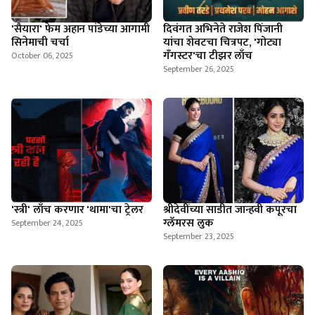
'सैयारा' फेम अहान पांडेच्या आगामी
दिवंगत अभिनेते राजेश पिंजानी
सिनेमाची चर्चा
यांचा शेवटचा चित्रपट, 'गोट्या
गँगस्टर'चा टीझर लाँच
October 06, 2025
September 26, 2025
'स्त्री' लाँच करणार 'थामा'चा ट्रेलर
श्रीदेवींच्या साडीत जान्हवी कपूरचा
ग्लॅमरस लुक
September 24, 2025
September 23, 2025