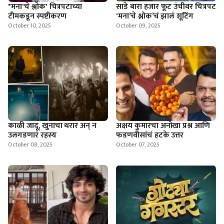
"मना'चे श्लोक' चित्रपटाच्या
साडे बारा हजार फूट उंचीवर चित्रपट
टीमकडून स्पष्टीकरण
'मना’चे श्लोक’चं झालं शूटिंग
October 10, 2025
October 09, 2025
काळी जादू, खुनाचा थरार अन् न
अक्षय कुमारचा अनोखा प्रश्न आणि
उलगडणारं रहस्य
फडणवीसांचं हटके उत्तर
October 08, 2025
October 07, 2025