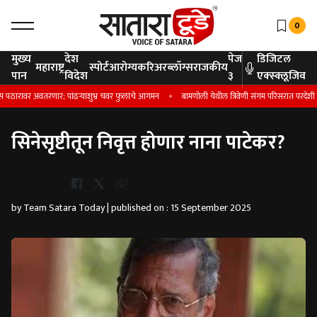
0
मुख्य
देश
पेज
डिजिटल
महाराष्ट्र
स्पोर्ट
आरोग्य
करिअर
ब्लॉग्स
राजकीय
पान
विदेश
३
एक्स्क्लूजिव
रावर अवतरणार; पांढऱ्याशुभ्र चवर फुलांचे आगमन
बामणोली येथील त्रिवेणी संगम परिसरात परदेशी पाहुण
सिनेसृष्टीतून निवृत्त होणार नाना पाटेकर?
Whatsapp
by Team Satara Today | published on : 15 September 2025