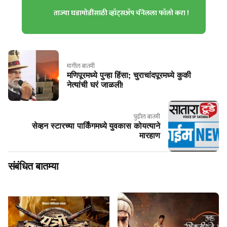
ताज्या घडामोडींसाठी व्हॉट्सॲप चॅनेलला फॉलो करा !
मागील बातमी
मणिपूरमध्ये पुन्हा हिंसा; चुराचांदपूरमध्ये कुकी
नेत्यांची घरं जाळली!
पुढील बातमी
सेव्हन स्टारच्या पार्किंगमध्ये युवकास कोयत्याने
मारहाण
संबंधित बातम्या