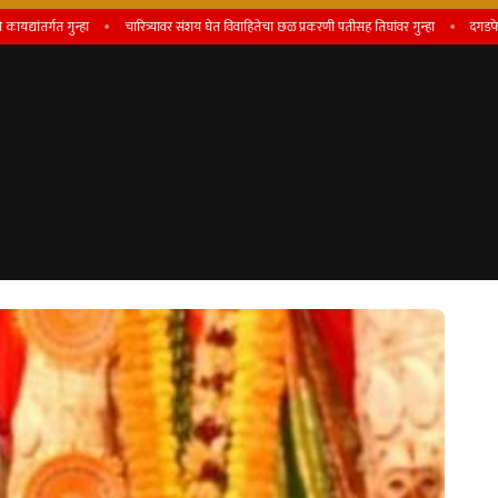
्गत गुन्हा
चारित्र्यावर संशय घेत विवाहितेचा छळ प्रकरणी पतीसह तिघांवर गुन्हा
दगडफेक करणार्‍