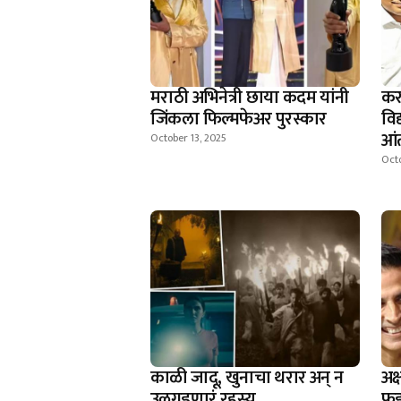
मराठी अभिनेत्री छाया कदम यांनी
कर
जिंकला फिल्मफेअर पुरस्कार
विद
आंत
October 13, 2025
Octo
काळी जादू, खुनाचा थरार अन् न
अक
उलगडणारं रहस्य
फड