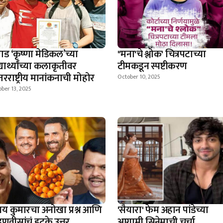
ाड ‘कृष्णा मेडिकल’च्या
"मना'चे श्लोक' चित्रपटाच्या
्यार्थ्यांच्या कलाकृतीवर
टीमकडून स्पष्टीकरण
रराष्ट्रीय मानांकनाची मोहोर
October 10, 2025
ber 13, 2025
्षय कुमारचा अनोखा प्रश्न आणि
'सैयारा' फेम अहान पांडेच्या
णवीसांचं हटके उत्तर
आगामी सिनेमाची चर्चा