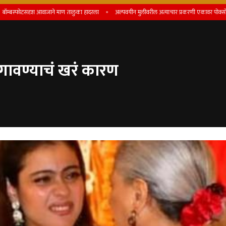
फोटसदृश आवाजाने माण तालुका हादरला
अल्पवयीन मुलीवरील अत्याचार प्रकरणी एकावर पोक्सो कायद्यांतर
ागावण्याचं खरं कारण