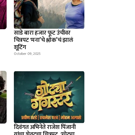
साडे बारा हजार फूट उंचीवर
चित्रपट 'मना’चे श्लोक’चं झालं
शूटिंग
October 09, 2025
दिवंगत अभिनेते राजेश पिंजानी
यांचा शेवटचा चित्रपट, 'गोट्या