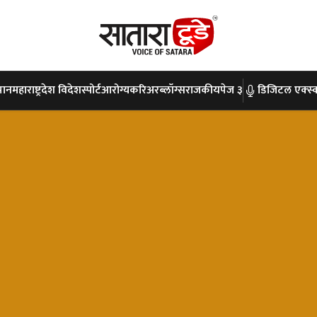
पान
महाराष्ट्र
देश विदेश
स्पोर्ट
आरोग्य
करिअर
ब्लॉग्स
राजकीय
पेज ३
डिजिटल एक्स्क