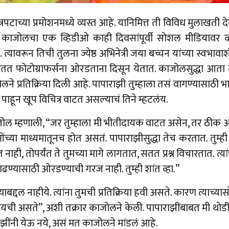
ित्रपटाच्या प्रमोशनमध्ये व्यस्त आहे. यानिमित्त ती विविध मुलाखती 
काजोलचा एक व्हिडीओ काही दिवसांपूर्वी सोशल मीडियावर व्ह
्यावरून तिची तुलना ज्येष्ठ अभिनेत्री जया बच्चन यांच्या स्वभाव
सतत फोटोग्राफर्सना ओरडताना दिसून येतात. काजोलसुद्धा आता त्
लने प्रतिक्रिया दिली आहे. पापाराझी तुम्हाला तसं वागण्यासाठी 
पाहून खूप विचित्र वाटत असल्याचं तिने म्हटलंय.
ोल म्हणाली, “जर तुम्हाला मी भीतीदायक वाटत असेन, तर ठीक आहे.
च्या माध्यमातूनच होत असतं. पापाराझीसुद्धा तेच करतात. तुम्ह
 देत नाही, तोपर्यंत ते तुमच्या मागे लागतात, सतत प्रश्न विचारतात. त्
्यासाठी ओरडण्याची गरज नाही. तुम्ही शांत व्हा.”
याबद्दल नाहीये. त्यांना तुमची प्रतिक्रिया हवी असते. कारण त्य
यची असते”, अशी तक्रार काजोलने केली. पापाराझींबाबत मी थोडी 
राझींनी येऊ नये, असं मत काजोलने मांडलं आहे.