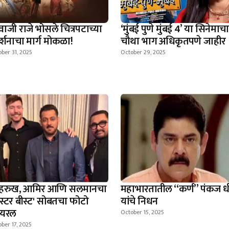
वाजी राजे भोसले चित्रपटाच्या
‘मुंबई पुणे मुंबई 4’ या सिनेमाचा
दर्शनाचा मार्ग मोकळा!
चौथा भाग अधिकृतपणे जाहीर
ber 31, 2025
October 29, 2025
हरुख, आमिर आणि सलमानचा
महाभारतातील “कर्ण” पंकज ध
िस्टर बीस्ट' सोबतचा फोटो
यांचे निधन
हायरल
October 15, 2025
ber 17, 2025