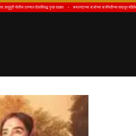
लीस ठाण्यात दोघांविरुद्ध गुन्हा दाखल
बचतगटाच्या कर्जाच्या कर्जफेडीच्या वादातून महिलेला मारहाण; चार