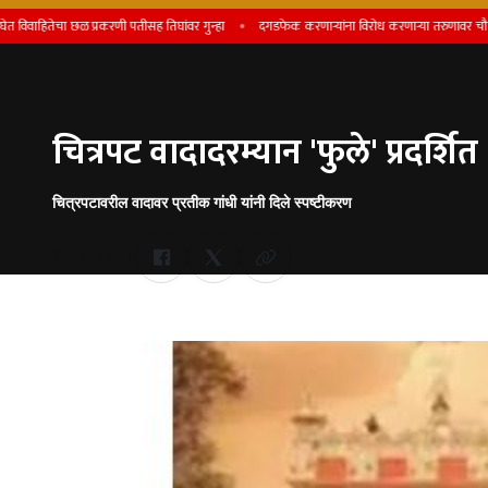
चा छळ प्रकरणी पतीसह तिघांवर गुन्हा
दगडफेक करणार्‍यांना विरोध करणार्‍या तरुणावर चौघांकडून जीवघे
चित्रपट वादादरम्यान 'फुले' प्रदर्शित
चित्रपटावरील वादावर प्रतीक गांधी यांनी दिले स्पष्टीकरण
Whatsapp
by Team Satara Today | published on : 25 April 2025