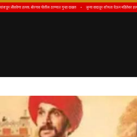
णा हल्ला; बोरगाव पोलीस ठाण्यात गुन्हा दाखल
जुन्या वादातून कोयता घेऊन महिलेवर हल्ला; शाहूपुरी पो