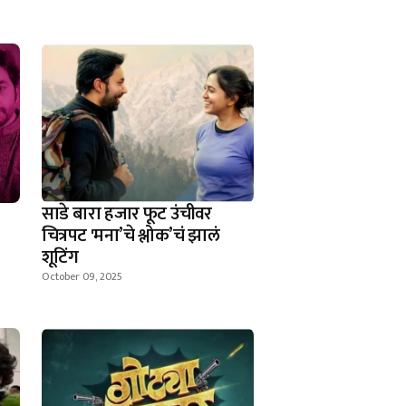
साडे बारा हजार फूट उंचीवर
चित्रपट 'मना’चे श्लोक’चं झालं
शूटिंग
October 09, 2025