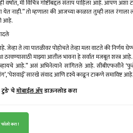
काही वर्षांत, मी विचित्र गोष्टींबद्दल संताप पाहिला आहे. आपण अश
 येत नाही.” तो म्हणाला की आजच्या काळात तुम्ही लाल रंगाला
े आहे.
ादले
हे. जेव्हा ते त्या पातळीवर पोहोचते तेव्हा मला वाटते की निर्णय घे
ा ठरवण्यासाठी माझ्या आतील भावना हे सर्वात मजबूत शस्त्र आ
चे आहे.” असं अभिनेत्याने सांगितले आहे. सीबीएफसीने ‘फुले’च
ांग’, ‘पेशवाई’ सारखे संवाद आणि दृश्ये काढून टाकणे समाविष्ट आहे
टुडे' चे
मोबाईल ॲप
डाऊनलोड करा
ा फॉलो करा !