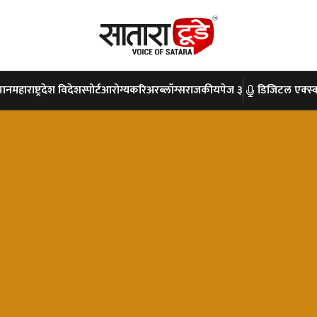
पान
महाराष्ट्र
देश विदेश
स्पोर्ट
आरोग्य
करिअर
ब्लॉग्स
राजकीय
पेज ३
डिजिटल एक्स्क