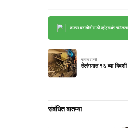
ताज्या घडामोडींसाठी व्हॉट्सॲप चॅनेलल
मागील बातमी
तेलंगणात १६ व्या दिवशी
संबंधित बातम्या