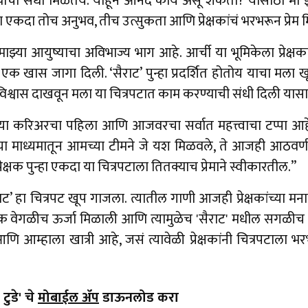
्याची संधी मिळतेय. याहून आनंद काय असू शकतो? यासाठी मी झ
पुन्हा एकदा तोच अनुभव, तीच उत्सुकता आणि प्रेक्षकांचं भरभरून प्रेम
 माझ्या आयुष्याचा अविभाज्य भाग आहे. आर्ची या भूमिकेला प्रेक्षका
 एक खास जागा दिली. ‘सैराट’ पुन्हा प्रदर्शित होतोय याचा मल
र विश्वास दाखवून मला या चित्रपटात काम करण्याची संधी दिली यास
 करिअरचा पहिला आणि आजवरचा सर्वात महत्त्वाचा टप्पा आहे. परश्
माध्यमातून आमच्या टीमने जे यश मिळवले, ते आजही आठवणीत आहे
रेक्षक पुन्हा एकदा या चित्रपटाला तितक्याच प्रेमाने स्वीकारतील.”
 हा चित्रपट खूप गाजला. त्यातील गाणी आजही प्रेक्षकांच्या मना
 वेगळीच ऊर्जा मिळाली आणि त्यामुळेच 'सैराट' मधील सगळीच
आणि आम्हाला खात्री आहे, जसं त्यावेळी प्रेक्षकांनी चित्रपटाला
टुडे' चे
मोबाईल ॲप
डाऊनलोड करा