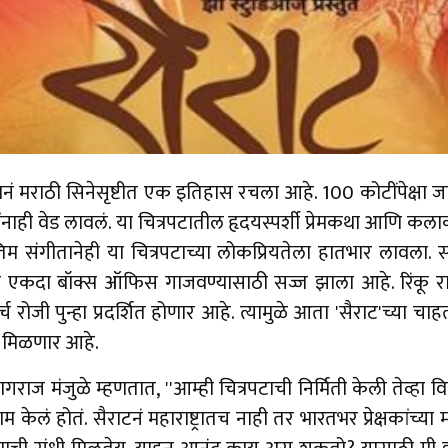
रपटानं मराठी सिनेसृष्टीत एक इतिहास रचला आहे. 100 कोटींपेक्षा 
कांनाही वेड लावलं. या चित्रपटातील हृदयस्पर्शी प्रेमकथा आणि कलाक
म संगीतानेही या चित्रपटाच्या लोकप्रियतेला हातभार लावला. सं
्हा एकदा बॉक्स ऑफिस गाजवण्यासाठी सज्ज झाला आहे. रिंकू 
च रोजी पुन्हा प्रदर्शित होणार आहे. त्यामुळे आता 'सैराट'च्या चाह
ला मिळणार आहे.
क नागराज मंजुळे म्हणतात, ''आम्ही चित्रपटाची निर्मिती केली तेव्हा 
 केलं होतं. सैराटनं महाराष्ट्रातच नाही तर भारतभर प्रेक्षकांच्य