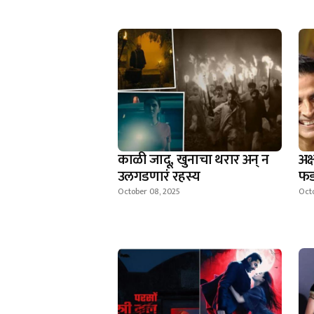
काळी जादू, खुनाचा थरार अन् न
अक
उलगडणारं रहस्य
फड
October 08, 2025
Octo