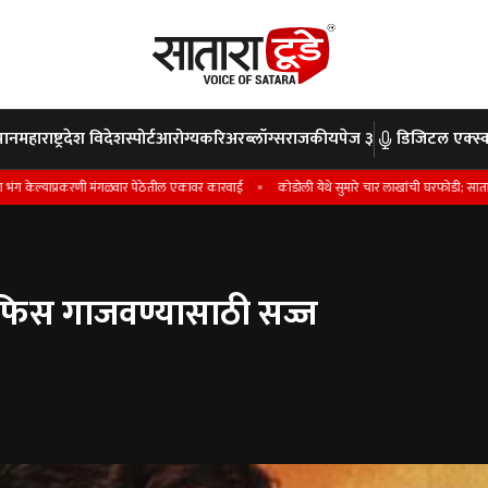
पान
महाराष्ट्र
देश विदेश
स्पोर्ट
आरोग्य
करिअर
ब्लॉग्स
राजकीय
पेज ३
डिजिटल एक्स्क
्याप्रकरणी मंगळवार पेठेतील एकावर कारवाई
कोडोली येथे सुमारे चार लाखांची घरफोडी; सातारा शहर पो
ऑफिस गाजवण्यासाठी सज्ज