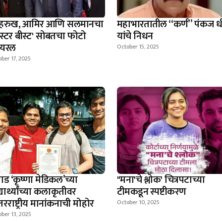
हरुख, आमिर आणि सलमानचा
महाभारतातील “कर्ण” पंकज ध
िस्टर बीस्ट' सोबतचा फोटो
यांचे निधन
हायरल
October 15, 2025
ber 17, 2025
ाड ‘कृष्णा मेडिकल’च्या
"मना'चे श्लोक' चित्रपटाच्या
्यार्थ्यांच्या कलाकृतीवर
टीमकडून स्पष्टीकरण
रराष्ट्रीय मानांकनाची मोहोर
October 10, 2025
ber 13, 2025