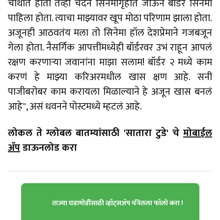
चौथीत होतो तेव्हा चंदन सिनेमागृहात जाऊन बॉर्डर सिनेमा
पाहिला होता. त्याचा माझ्यावर खूप मोठा परिणाम झाला होता.
अजूनही आठवतंय मला तो सिनेमा हॉल देशप्रेमाने गजबजून
गेला होता. नैसर्गिक आपत्तींमध्येही बॉर्डरवर उभं राहून आपलं
रक्षण करणाऱ्या जवानांना माझा सलाम! बॉर्डर २ मध्ये काम
करणं हे माझ्या करिअरमधील खास क्षण आहे. सनी
पाजीबरोबर काम करायला मिळाल्याने हे अजून खास बनलं
आहे", असं धवनने पोस्टमध्ये म्हटलं आहे.
लोकल ते ग्लोबल बातम्यांसाठी 'सातारा टुडे' चे
मोबाईल
ॲप
डाऊनलोड करा
ताज्या घडामोडींसाठी व्हॉट्सॲप चॅनेलला फॉलो करा !