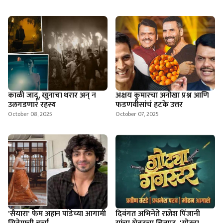
काळी जादू, खुनाचा थरार अन् न
अक्षय कुमारचा अनोखा प्रश्न आणि
उलगडणारं रहस्य
फडणवीसांचं हटके उत्तर
October 08, 2025
October 07, 2025
'सैयारा' फेम अहान पांडेच्या आगामी
दिवंगत अभिनेते राजेश पिंजानी