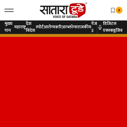
0
मुख्य
देश
पेज
डिजिटल
महाराष्ट्र
स्पोर्ट
आरोग्य
करिअर
ब्लॉग्स
राजकीय
पान
विदेश
३
एक्स्क्लूजिव