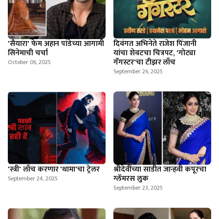
'सैयारा' फेम अहान पांडेच्या आगामी
दिवंगत अभिनेते राजेश पिंजानी
सिनेमाची चर्चा
यांचा शेवटचा चित्रपट, 'गोट्या
गँगस्टर'चा टीझर लाँच
October 06, 2025
September 26, 2025
'स्त्री' लाँच करणार 'थामा'चा ट्रेलर
श्रीदेवींच्या साडीत जान्हवी कपूरचा
ग्लॅमरस लुक
September 24, 2025
September 23, 2025