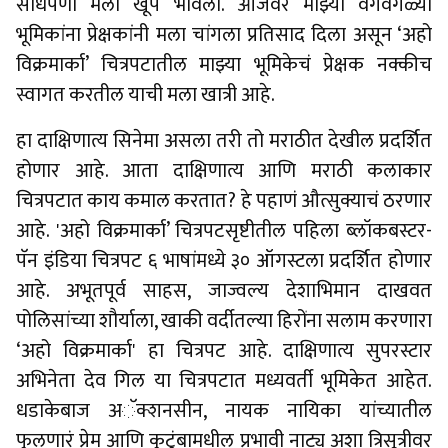
साधेपणा मला खूप भावला. आजवर माझ्या वेगवेगळ्या
भूमिकांना प्रेक्षकांनी मला चांगला प्रतिसाद दिला असून ‘अहो
विक्रमार्का’ चित्रपटातील माझ्या भूमिकेचं प्रेक्षक नक्कीच
स्वागत करतील याची मला खात्री आहे.
हा दाक्षिणात्य सिनेमा असला तरी तो मराठीत देखील प्रदर्शित
होणार आहे. आता दाक्षिणात्य आणि मराठी कलाकार
चित्रपटात काय कमाल करतात? हे पहाणं औत्सुक्याचं ठरणार
आहे. 'अहो विक्रमार्का’ चित्रपटसृष्टीतील पहिला ब्लॉकबस्टर-
पॅन इंडिया चित्रपट ६ भाषांमध्ये ३० ऑगस्टला प्रदर्शित होणार
आहे. अभूतपूर्व साहस, जाज्वल्य देशाभिमान दाखवत
पोलिसांच्या शौर्याला, खाकी वर्दीतल्या हिरोंना सलाम करणारा
‘अहो विक्रमार्का' हा चित्रपट आहे. दाक्षिणात्य सुपरस्टार
अभिनेता देव गिल या चित्रपटात मध्यवर्ती भूमिकेत आहेत.
धडाकेबाज अॅक्शनसीन, नायक नायिका यांच्यातील
फुलणारं प्रेम आणि कुटुंबामधील प्रभावी नाट्य अशा त्रिसूत्रीवर