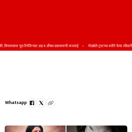
िनापरवाना गूळ रिपॅकिंगवर अन्न व औषध प्रशासनाची कारवाई
गोडबोले ट्रस्टच्या वतीने येत्या रविवारी शिष्य
'अहो विक्रमार्का' या दाक्षिणात्यपटातून
भेटीला येणार तेजस्विनी पंडित,दिसणार
महत्त्वपूर्ण भूमिकेत
Whatsapp
by Team Satara Today | published on : 20 August 2024