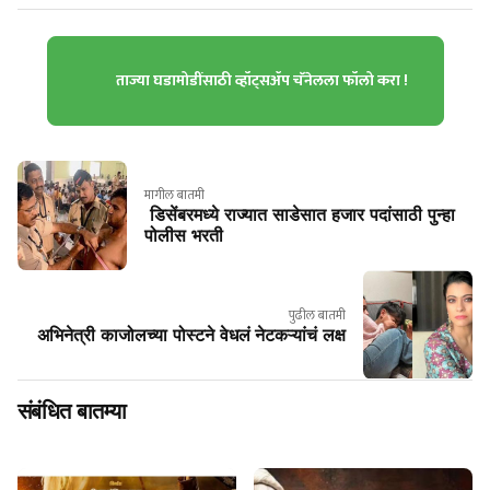
ताज्या घडामोडींसाठी व्हॉट्सॲप चॅनेलला फॉलो करा !
मागील बातमी
डिसेंबरमध्ये राज्यात साडेसात हजार पदांसाठी पुन्हा
पोलीस भरती
पुढील बातमी
अभिनेत्री काजोलच्या पोस्टने वेधलं नेटकऱ्यांचं लक्ष
संबंधित बातम्या