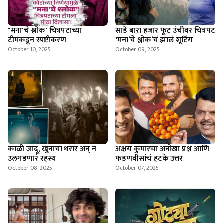
"मना'चे श्लोक' चित्रपटाच्या
साडे बारा हजार फूट उंचीवर चित्रपट
टीमकडून स्पष्टीकरण
'मना’चे श्लोक’चं झालं शूटिंग
October 10, 2025
October 09, 2025
काळी जादू, खुनाचा थरार अन् न
अक्षय कुमारचा अनोखा प्रश्न आणि
उलगडणारं रहस्य
फडणवीसांचं हटके उत्तर
October 08, 2025
October 07, 2025