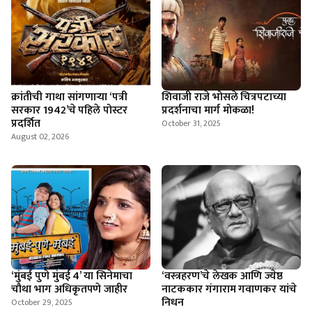
क्रांतीची गाथा सांगणार्‍या ‘पत्री
शिवाजी राजे भोसले चित्रपटाच्या
सरकार 1942’चे पहिले पोस्टर
प्रदर्शनाचा मार्ग मोकळा!
प्रदर्शित
October 31, 2025
August 02, 2026
‘मुंबई पुणे मुंबई 4’ या सिनेमाचा
‘वस्त्रहरण’चे लेखक आणि ज्येष्ठ
चौथा भाग अधिकृतपणे जाहीर
नाटककार गंगाराम गवाणकर यांचे
निधन
October 29, 2025