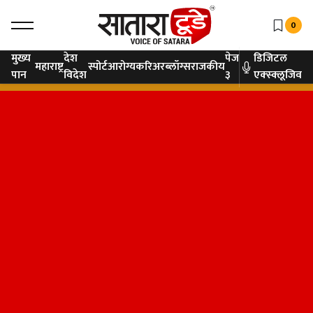
0
मुख्य
देश
पेज
डिजिटल
महाराष्ट्र
स्पोर्ट
आरोग्य
करिअर
ब्लॉग्स
राजकीय
पान
विदेश
३
एक्स्क्लूजिव