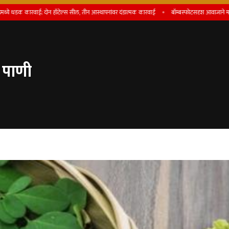
ारवाई; दोन हॉटेल्स सील, तीन आस्थापनांवर दंडात्मक कारवाई
बॉम्बस्फोटसदृश आवाजाने माण तालुका 
े पाणी