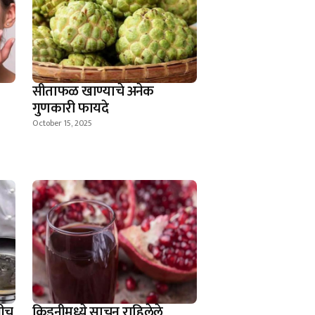
सीताफळ खाण्याचे अनेक
गुणकारी फायदे
October 15, 2025
धीच
किडनीमध्ये साचून राहिलेले