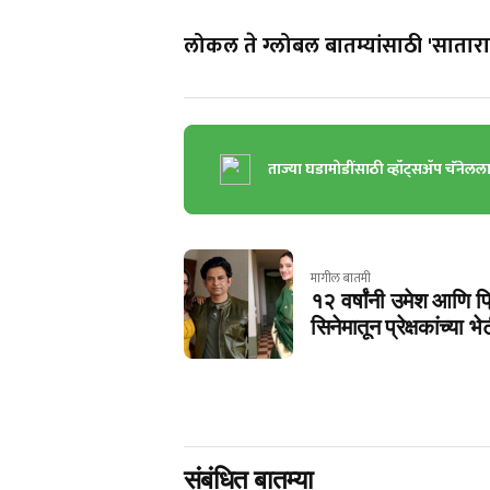
लोकल ते ग्लोबल बातम्यांसाठी 'सातारा 
ताज्या घडामोडींसाठी व्हॉट्सॲप चॅनेलल
मागील बातमी
१२ वर्षांनी उमेश आणि प्र
सिनेमातून प्रेक्षकांच्या भ
संबंधित बातम्या