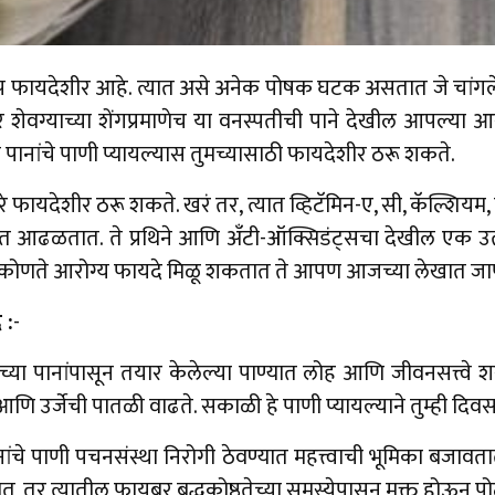
खूप फायदेशीर आहे. त्यात असे अनेक पोषक घटक असतात जे चांगल
र शेवग्याच्या शेंगप्रमाणेच या वनस्पतीची पाने देखील आपल्या आर
 पानांचे पाणी प्यायल्यास तुमच्यासाठी फायदेशीर ठरू शकते.
ारे फायदेशीर ठरू शकते. खरं तर, त्यात व्हिटॅमिन-ए, सी, कॅल्श
त आढळतात. ते प्रथिने आणि अँटी-ऑक्सिडंट्सचा देखील एक उत्क
्याने कोणते आरोग्य फायदे मिळू शकतात ते आपण आजच्या लेखात ज
 :
-
ाच्या पानांपासून तयार केलेल्या पाण्यात लोह आणि जीवनसत्त्वे
ि उर्जेची पातळी वाढते. सकाळी हे पाणी प्यायल्याने तुम्ही दिव
ांचे पाणी पचनसंस्था निरोगी ठेवण्यात महत्त्वाची भूमिका बजावतात
, तर त्यातील फायबर बद्धकोष्ठतेच्या समस्येपासून मुक्त होऊन पोट