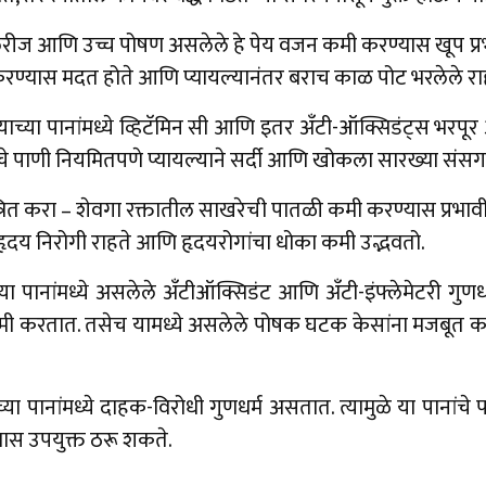
ीज आणि उच्च पोषण असलेले हे पेय वजन कमी करण्यास खूप प्रभ
रण्यास मदत होते आणि प्यायल्यानंतर बराच काळ पोट भरलेले रा
याच्या पानांमध्ये व्हिटॅमिन सी आणि इतर अँटी-ऑक्सिडंट्स भरपू
चे पाणी नियमितपणे प्यायल्याने सर्दी आणि खोकला सारख्या संसर्
्रित करा – शेवगा रक्तातील साखरेची पातळी कमी करण्यास प्रभाव
चे हृदय निरोगी राहते आणि हृदयरोगांचा धोका कमी उद्भवतो.
या पानांमध्ये असलेले अँटीऑक्सिडंट आणि अँटी-इंफ्लेमेटरी गुणध
 कमी करतात. तसेच यामध्ये असलेले पोषक घटक केसांना मजबूत
पानांमध्ये दाहक-विरोधी गुणधर्म असतात. त्यामुळे या पानांचे
ास उपयुक्त ठरू शकते.