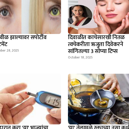
वीळ झाल्यावर सपोर्टीव
दिवाळीत काचेसारखी नितळ
टमेंट
त्वचेकरीता ऋजुता दिवेकरने
सांगितल्या 3 सोप्या टिप्स
ber 28, 2025
October 18, 2025
ारात करा 'या' भाज्यांचा
'या' तेलामुळे रक्ताच्या नसा क