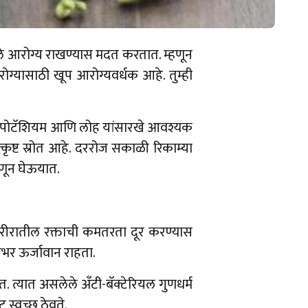
े आरोग्य राखण्यास मदत करतात. म्हणून
ोग्यासाठी खूप आरोग्यवर्धक आहे. तुम्ही
ियम, पोटॅशियम आणि लोह यांसारखे आवश्यक
ृष्ट स्रोत आहे. दररोज सकाळी रिकाम्या
ाणून घेऊयात.
 शरीरातील रक्ताची कमतरता दूर करण्यास
सभर ऊर्जावान राहता.
. त्यात असलेले अँटी-बॅक्टेरियल गुणधर्म
 स्वच्छ ठेवते.