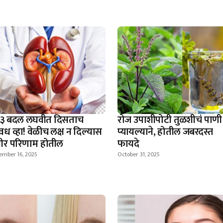
े' ३ बदल लघवीत दिसताच
रोज उपाशीपोटी तुळशीचं पाणी
ध व्हा! वेळीच लक्ष न दिल्यास
प्यायल्याने, होतील जबरदस्त
भीर परिणाम होतील
फायदे
ember 16, 2025
October 31, 2025