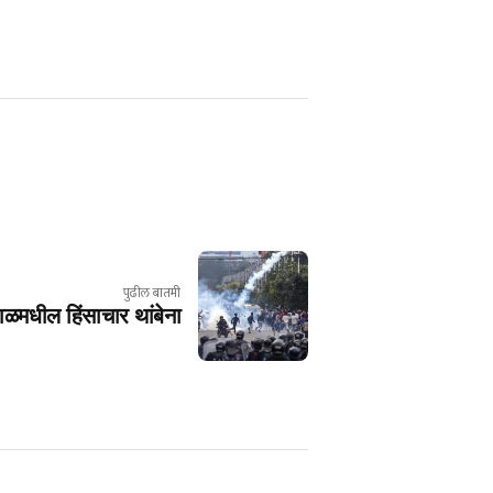
पुढील बातमी
पाळमधील हिंसाचार थांबेना