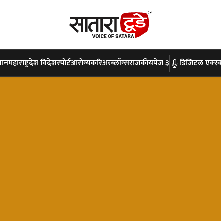
पान
महाराष्ट्र
देश विदेश
स्पोर्ट
आरोग्य
करिअर
ब्लॉग्स
राजकीय
पेज ३
डिजिटल एक्स्क