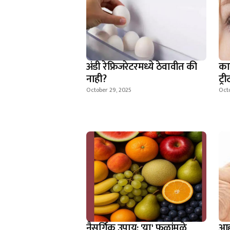
अंडी रेफ्रिजरेटरमध्ये ठेवावीत की
का
नाही?
ट्री
October 29, 2025
Octo
नैसर्गिक उपाय; 'या' फळांमुळे
आह