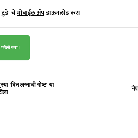
टुडे' चे
मोबाईल ॲप
डाऊनलोड करा
ा फॉलो करा !
िया 'बिन लग्नाची गोष्ट' या
ने
ेटीला