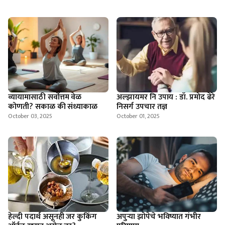
व्यायामासाठी सर्वोत्तम वेळ
अल्झायमर नि उपाय : डॉ. प्रमोद ढेरे
कोणती? सकाळ की संध्याकाळ
निसर्ग उपचार तज्ञ
October 03, 2025
October 01, 2025
हेल्दी पदार्थ असूनही जर कुकिंग
अपुऱ्या झोपेचे भविष्यात गंभीर