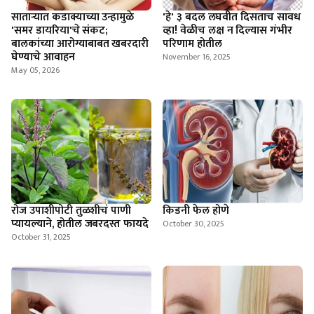
साताऱ्यात कडाक्याच्या उन्हामुळे
'हे' ३ बदल लघवीत दिसताच सावध
'समर डायरिया'चे संकट;
व्हा! वेळीच लक्ष न दिल्यास गंभीर
बालकांच्या आरोग्याबाबत खबरदारी
परिणाम होतील
घेण्याचे आवाहन
November 16, 2025
May 05, 2026
रोज उपाशीपोटी तुळशीचं पाणी
किडनी फेल होणे
प्यायल्याने, होतील जबरदस्त फायदे
October 30, 2025
October 31, 2025