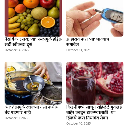
नैसर्गिक उपाय; 'या' फळांमुळे होईल
आहारात करा 'या' भाज्यांचा
सर्दी खोकला दूर!
समावेश
October 14, 2025
October 13, 2025
'या' तेलामुळे रक्ताच्या नसा कधीच
किडनीमध्ये साचून राहिलेले मुतखडे
बंद पडणार नाही
बाहेर काढून टाकण्यासाठी 'या'
ड्रिंकचे करा नियमित सेवन
October 11, 2025
October 10, 2025