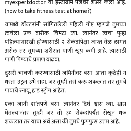
myexpertdoctor या इंस्टाग्राम पेजवर शेअर केली आहे.
(how to take fitness test at home?)
यामध्ये डाॅक्टरांनी सांगितलेली पहिली गोष्ट म्हणजे तुमच्या
त्वचेला एक बारीक चिमटा घ्या. त्यानंतर त्वचा पुन्हा
पहिल्यासारखी होण्यासाठी २ सेकंदांपेक्षा जास्त वेळ लागत
असेल तर तुमच्या शरीरात पाणी खूप कमी आहे. त्यासाठी
पाणी पिण्याचे प्रमाण वाढवा.
दुसरी चाचणी करण्यासाठी जमिनीवर बसा. आता कुठेही न
धरता उठून उभे राहा. जर तुम्ही तसं करू शकलात तर तुमचे
पायाचे स्नायू, हाडं स्ट्राँग आहेत.
एका जागी शांतपणे बसा. त्यानंतर दिर्घ श्वास घ्या. श्वास
घेतल्यानंतर तुम्ही जर तो ३० सेकंदांपर्यंत राेखून धरू
शकलात तर याचा अर्थ असा की तुमचे फुफ्फुस उत्तम आहे.