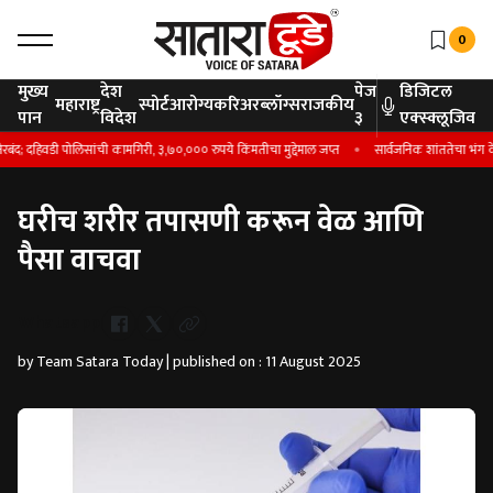
0
मुख्य
देश
पेज
डिजिटल
महाराष्ट्र
स्पोर्ट
आरोग्य
करिअर
ब्लॉग्स
राजकीय
पान
विदेश
३
एक्स्क्लूजिव
; दहिवडी पोलिसांची कामगिरी, ३,७०,००० रुपये किंमतीचा मुद्देमाल जप्त
सार्वजनिक शांततेचा भंग केल्य
घरीच शरीर तपासणी करून वेळ आणि
पैसा वाचवा
Whatsapp
by Team Satara Today | published on : 11 August 2025