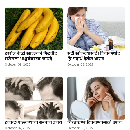
दररोज केळी खाल्ल्याने मिळतील
सर्दी खोकल्यासाठी किचनमधील
शरीराला आश्चर्यकारक फायदे
'हे' पदार्थ देतील आराम
October 09, 2025
October 08, 2025
टक्कल घालवण्याचा रामबाण उपाय
चिरतारुण्य ‍टिकवण्यासाठी उपाय
October 07, 2025
October 06, 2025