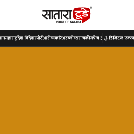
पान
महाराष्ट्र
देश विदेश
स्पोर्ट
आरोग्य
करिअर
ब्लॉग्स
राजकीय
पेज ३
डिजिटल एक्स्क