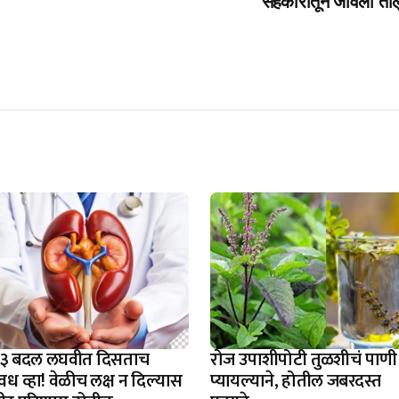
सहकारातून जावली ताल
े' ३ बदल लघवीत दिसताच
रोज उपाशीपोटी तुळशीचं पाणी
ध व्हा! वेळीच लक्ष न दिल्यास
प्यायल्याने, होतील जबरदस्त