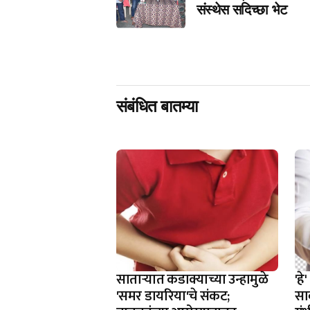
संस्थेस सदिच्छा भेट
संबंधित बातम्या
साताऱ्यात कडाक्याच्या उन्हामुळे
'ह
'समर डायरिया'चे संकट;
साव