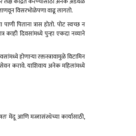
्टीवर लक्ष केंद्रित करण्यासाठी अनेक अडथळे
जाणवून विसरभोळेपणा वाढू लागतो.
ा पाणी पिताना त्रास होतो. पोट स्वच्छ न
र काही दिवसांमध्ये पुन्हा एकदा नव्याने
ंमध्ये होणाऱ्या रक्तस्त्रावामुळे विटामिन
 सेवन करावे. याशिवाय अनेक महिलांमध्ये
मेंदू आणि मज्जासंस्थेच्या कार्यासाठी,