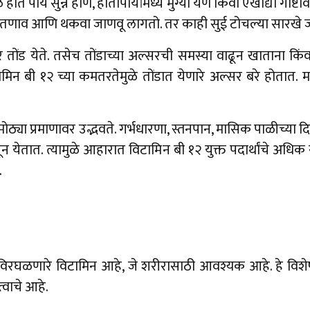
ात पाय सुन्न होणे, हातापायांमध्ये मुंग्या येणे किंवा एखाद्या गोष
िक तणाव आणि थकवा जाणवू लागतो. तर काही सुई टोचल्या सारखे 
 तोंड येते. तसेच तोंडाच्या अल्सरची समस्या वाढून खाताना किंव
िन बी १२ च्या कमतरतेमुळे तोंडात येणारे अल्सर बरे होतात. मात्
्या प्रमाणावर उद्भवते. गर्भधारणा, स्तनपान, मासिक पाळीच्या दिवसा
न येतात. त्यामुळे आहारात विटामिन बी १२ युक्त पदार्थांचे अधिक
.
विरघळणारे विटामिन आहे, जे शरीरासाठी आवश्यक आहे. हे विशेषतः 
्वाचे आहे.