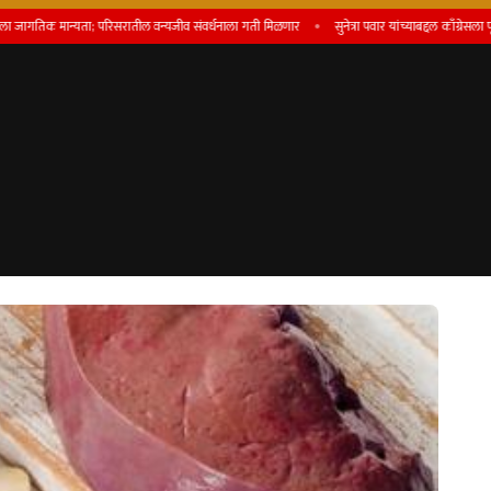
यता; परिसरातील वन्यजीव संवर्धनाला गती मिळणार
सुनेत्रा पवार यांच्याबद्दल काँग्रेसला पूर्ण आदर, ‘गुंगी गु