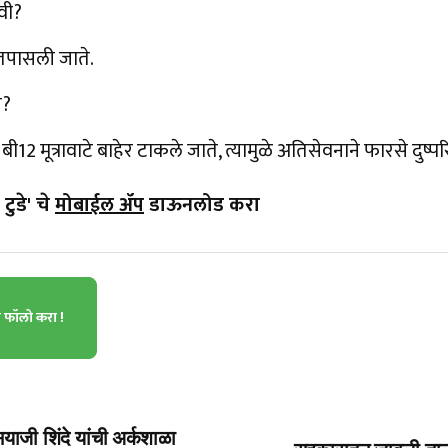
वी?
 तपासली जाते.
े?
12 मूत्रावाटे बाहेर टाकले जाते, त्यामुळे अतिसेवनाने फारसे दुष्
टुडे' चे
मोबाईल ॲप
डाऊनलोड करा
ा फॉलो करा !
सयाजी शिंदे यांची अर्कशाळा