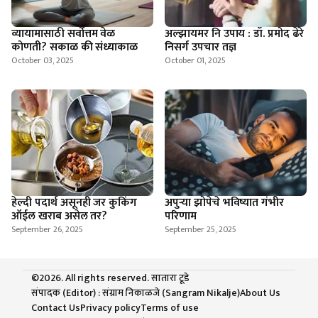
व्यायामासाठी सर्वोत्तम वेळ
अल्झायमर नि उपाय : डॉ. प्रमोद ढेरे
कोणती? सकाळ की संध्याकाळ
निसर्ग उपचार तज्ञ
October 03, 2025
October 01, 2025
हेल्दी पदार्थ असूनही जर कुकिंग
अपुऱ्या झोपेचे भविष्यात गंभीर
ऑईल खराब असेल तर?
परिणाम
September 26, 2025
September 25, 2025
©2026. All rights reserved. सातारा टूडे
संपादक (Editor) : संग्राम निकाळजे (Sangram Nikalje)
About Us
Contact Us
Privacy policy
Terms of use