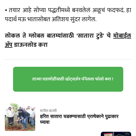
⦁ तयार आहे सोप्या पद्धतीमध्ये बनवलेलं अळूचं फदफदं. हा
पदार्थ मऊ भातासोबत अतिशय सुंदर लागेल.
लोकल ते ग्लोबल बातम्यांसाठी 'सातारा टुडे' चे
मोबाईल
ॲप
डाऊनलोड करा
ताज्या घडामोडींसाठी व्हॉट्सॲप चॅनेलला फॉलो करा !
मागील बातमी
हरित सातारा घडवण्यासाठी प्रत्येकाने पुढाकार
घ्यावा