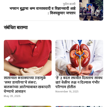
पुढील बातमी
भगवान बुद्धाचा धम्म वास्तववादी व विज्ञानवादी आहे
: विजयकुमार जगताप
संबंधित बातम्या
साताऱ्यात कडाक्याच्या उन्हामुळे
'हे' ३ बदल लघवीत दिसताच सावध
'समर डायरिया'चे संकट;
व्हा! वेळीच लक्ष न दिल्यास गंभीर
बालकांच्या आरोग्याबाबत खबरदारी
परिणाम होतील
घेण्याचे आवाहन
November 16, 2025
May 05, 2026