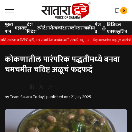
0
मुख्य
देश
पेज
डिजिटल
महाराष्ट्र
स्पोर्ट
आरोग्य
करिअर
ब्लॉग्स
राजकीय
पान
विदेश
३
एक्स्क्लूजिव
स्मारक कमिटीची दांडी, मात्र सामाजिक कार्यकर्त्यांनी राखली अब्रू
रिक्षाचालकांवर वाहतूक शाखेची नजर
कोकणातील पारंपरिक पद्धतीमध्ये बनवा
चमचमीत चविष्ट अळूचं फदफदं
Whatsapp
by Team Satara Today | published on : 21 July 2025