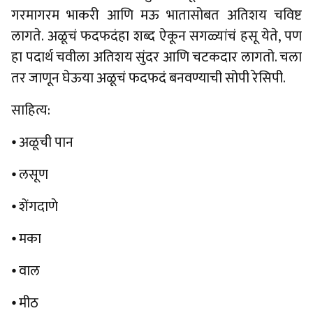
गरमागरम भाकरी आणि मऊ भातासोबत अतिशय चविष्ट
लागते. अळूचं फदफदंहा शब्द ऐकून सगळ्यांचं हसू येते, पण
हा पदार्थ चवीला अतिशय सुंदर आणि चटकदार लागतो. चला
तर जाणून घेऊया अळूचं फदफदं बनवण्याची सोपी रेसिपी.
साहित्य:
⦁ अळूची पान
⦁ लसूण
⦁ शेंगदाणे
⦁ मका
⦁ वाल
⦁ मीठ