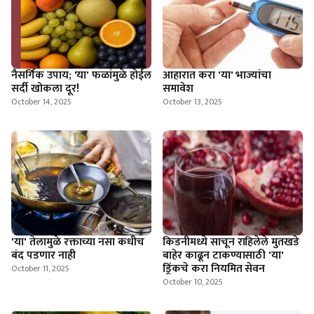
नैसर्गिक उपाय; 'या' फळांमुळे होईल
आहारात करा 'या' भाज्यांचा
सर्दी खोकला दूर!
समावेश
October 14, 2025
October 13, 2025
'या' तेलामुळे रक्ताच्या नसा कधीच
किडनीमध्ये साचून राहिलेले मुतखडे
बंद पडणार नाही
बाहेर काढून टाकण्यासाठी 'या'
ड्रिंकचे करा नियमित सेवन
October 11, 2025
October 10, 2025