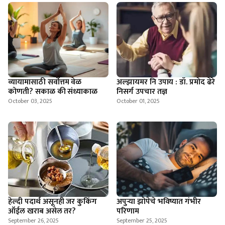
व्यायामासाठी सर्वोत्तम वेळ
अल्झायमर नि उपाय : डॉ. प्रमोद ढेरे
कोणती? सकाळ की संध्याकाळ
निसर्ग उपचार तज्ञ
October 03, 2025
October 01, 2025
हेल्दी पदार्थ असूनही जर कुकिंग
अपुऱ्या झोपेचे भविष्यात गंभीर
ऑईल खराब असेल तर?
परिणाम
September 26, 2025
September 25, 2025