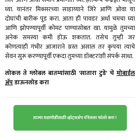
जिरे आणि ओवा समान प्रमाणात घ्या. हलकेच कढईत भाजून
घ्या. यानंतर मिक्सरच्या साहाय्याने जिरे आणि ओवा या
दोघांची बारीक पूड करा. आता ही पावडर अर्धा चमचा घ्या
आणि झोपण्यापूर्वी कोमट पाण्यासोबत खा. यामुळे तुमच्या
अनेक समस्या कमी होऊ शकतात. तसेच तुम्ही जर
कोणत्याही गंभीर आजाराने ग्रस्त असाल तर कृपया त्याचे
सेवन सुरू करण्यापूर्वी एकदा तुमच्या डॉक्टरांशी संपर्क साधा.
लोकल ते ग्लोबल बातम्यांसाठी 'सातारा टुडे' चे
मोबाईल
ॲप
डाऊनलोड करा
ताज्या घडामोडींसाठी व्हॉट्सॲप चॅनेलला फॉलो करा !