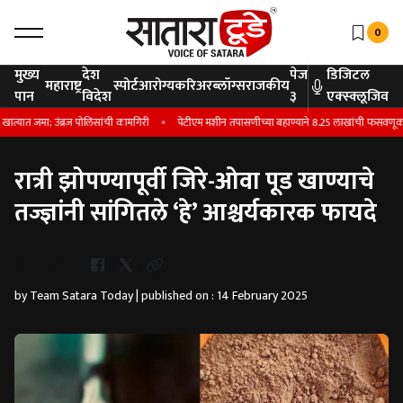
0
मुख्य
देश
पेज
डिजिटल
महाराष्ट्र
स्पोर्ट
आरोग्य
करिअर
ब्लॉग्स
राजकीय
पान
विदेश
३
एक्स्क्लूजिव
जमा; उंब्रज पोलिसांची कामगिरी
पेटीएम मशीन तपासणीच्या बहाण्याने 8.25 लाखांची फसवणूक; एका
रात्री झोपण्यापूर्वी जिरे-ओवा पूड खाण्याचे
तज्ज्ञांनी सांगितले ‘हे’ आश्चर्यकारक फायदे
Whatsapp
by Team Satara Today | published on : 14 February 2025