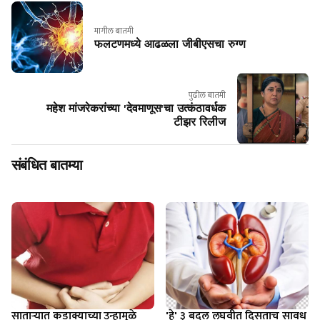
मागील बातमी
फलटणमध्ये आढळला जीबीएसचा रुग्ण
पुढील बातमी
महेश मांजरेकरांच्या 'देवमाणूस'चा उत्कंठावर्धक
टीझर रिलीज
संबंधित बातम्या
साताऱ्यात कडाक्याच्या उन्हामुळे
'हे' ३ बदल लघवीत दिसताच सावध