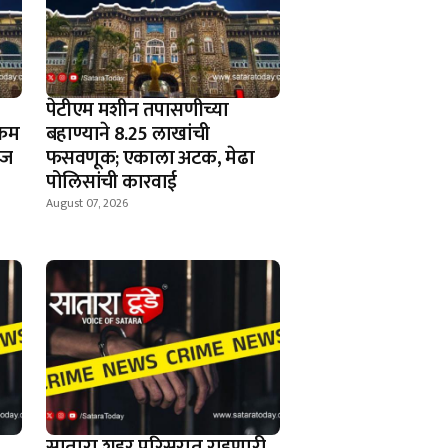
पेटीएम मशीन तपासणीच्या
्कम
बहाण्याने 8.25 लाखांची
रज
फसवणूक; एकाला अटक, मेढा
पोलिसांची कारवाई
August 07, 2026
सातारा शहर परिसरात राहणारी