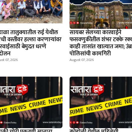
डाळा तालुक्यातील रुई येथील
सायबर सेलच्या कारवाईने
रधी वस्तीवर हल्ला करणाऱ्यांवर
फसवणुकीतील शंभर टक्के रक
रवाईसाठी बेमुदत धरणे
काही तासांत खात्यात जमा; उंब्
दोलन
पोलिसांची कामगिरी
st 07, 2026
August 07, 2026
चाकी चोरी प्रकरणी सातारा
कोडोली येथील महिलेची