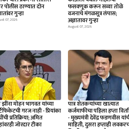
र पोलीस ठाण्यात दोन
फसवणूक करून सव्वा तोळे
ञातांवर गुन्हा
वजनाचे मंगळसूत्र लंपास;
अज्ञातावर गुन्हा
st 07, 2026
August 07, 2026
न झींना मोहन भागवत यांच्या
पात्र शेतकऱ्यांच्या खात्यात
टिफिकेटची गरज नाही - प्रियांका
कर्जमाफीचा पहिला हप्ता वित
धींची प्रतिक्रिया; अमित
- मुख्यमंत्री देवेंद्र फडणवीस यां
हांवरही जोरदार टीका
माहिती, दुसरा हप्ताही लवकर