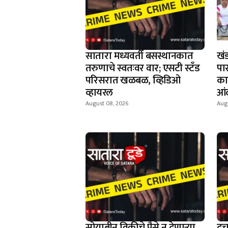
सातारा मध्यवर्ती बसस्थानकात
खं
तरुणाचे स्वतःवर वार; एसटी स्टँड
पा
परिसरात खळबळ, व्हिडिओ
का
व्हायरल
आं
August 08, 2026
Augu
सोयाबीन विक्रीचे पैसे न देणार्‍या
दु