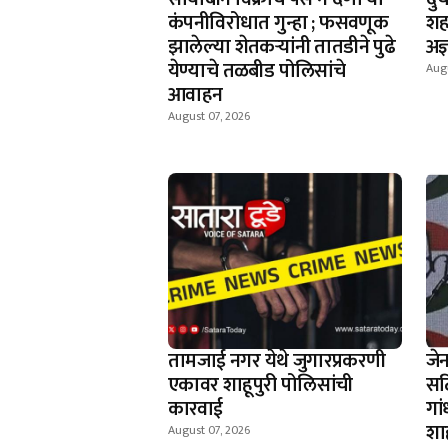
कंपनीविरोधात गुन्हा ; फसवणूक
शह
झालेल्या शेतकर्‍यांनी तातडीने पुढे
अज्
येण्याचे तळबीड पोलिसांचे
Augu
आवाहन
August 07, 2026
तामजाई नगर येथे जुगारप्रकरणी
जे
एकावर शाहूपुरी पोलिसांची
सर्
कारवाई
गां
शा
August 07, 2026