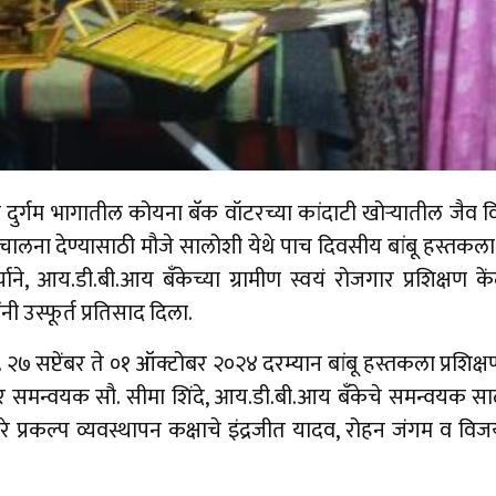
यंत दुर्गम भागातील कोयना बॅक वॉटरच्या कांदाटी खोऱ्यातील जै
ेला चालना देण्यासाठी मौजे सालोशी येथे पाच दिवसीय बांबू हस्तकल
े, आय.डी.बी.आय बँकेच्या ग्रामीण स्वयं रोजगार प्रशिक्षण केंद्रा
ी उस्फूर्त प्रतिसाद दिला.
. २७ सप्टेंबर ते ०१ ऑक्टोबर २०२४ दरम्यान बांबू हस्तकला प्रश
लस्टर समन्वयक सौ. सीमा शिंदे, आय.डी.बी.आय बँकेचे समन्वयक 
ोरे प्रकल्प व्यवस्थापन कक्षाचे इंद्रजीत यादव, रोहन जंगम व विज