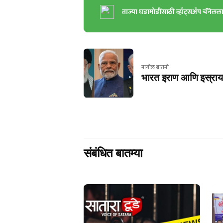
ताज्या घडामोडींसाठी व्हॉट्सॲप चॅनेलल
मागील बातमी
भारत इराण आणि इस्रायल
संबंधित बातम्या