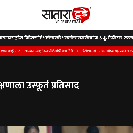
पान
महाराष्ट्र
देश विदेश
स्पोर्ट
आरोग्य
करिअर
ब्लॉग्स
राजकीय
पेज ३
डिजिटल एक्स्क
ंत खात्यात जमा; उंब्रज पोलिसांची कामगिरी
पेटीएम मशीन तपासणीच्या बहाण्याने 8.25 लाखांची फ
षणाला उस्फूर्त प्रतिसाद