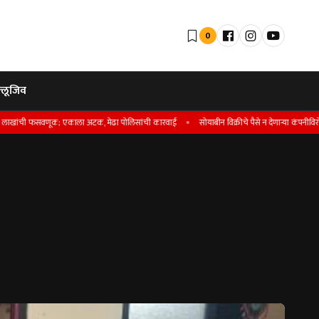
0
्लूजिव
सवणूक; एकाला अटक, मेढा पोलिसांची कारवाई
सोयाबीन विक्रीचे पैसे न देणार्‍या कंपनीविरोधात गुन्हा 