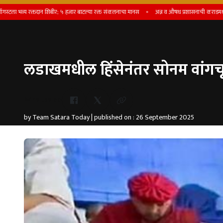
 रक्तदान शिबीर; ५ हजार बाटल्या रक्त संकलनाचा मानस
अन्न व औषध प्रशासनाची कराडमध्ये धडक कारव
लडाखमधील हिंसेनंतर सोनम वांगच
Whatsapp
by Team Satara Today | published on : 26 September 2025