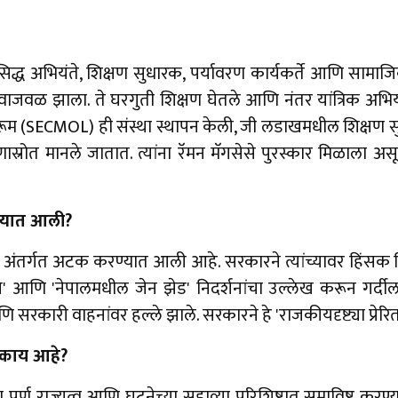
्ध अभियंते, शिक्षण सुधारक, पर्यावरण कार्यकर्ते आणि सामाजिक क
 झाला. ते घरगुती शिक्षण घेतले आणि नंतर यांत्रिक अभियांत्रि
शरूम (SECMOL) ही संस्था स्थापन केली, जी लडाखमधील शिक्षण सु
प्रेरणास्रोत मानले जातात. त्यांना रॅमन मॅगसेसे पुरस्कार मिळाला 
ण्यात आली?
ा (NSA) अंतर्गत अटक करण्यात आली आहे. सरकारने त्यांच्यावर हिं
प्रिंग' आणि 'नेपालमधील जेन झेड' निदर्शनांचा उल्लेख करून गर्द
ि सरकारी वाहनांवर हल्ले झाले. सरकारने हे 'राजकीयदृष्ट्या प्रेरित
 काय आहे?
्ण राज्यत्व आणि घटनेच्या सहाव्या परिशिष्टात समाविष्ट करण्