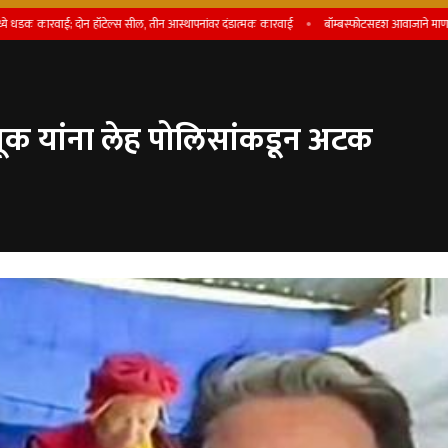
ाई; दोन हॉटेल्स सील, तीन आस्थापनांवर दंडात्मक कारवाई
बॉम्बस्फोटसदृश आवाजाने माण तालुका हा
ूक यांना लेह पोलिसांकडून अटक