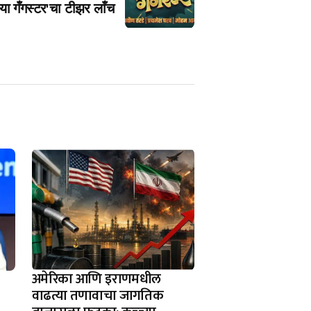
्या गँगस्टर'चा टीझर लाँच
अमेरिका आणि इराणमधील
वाढत्या तणावाचा जागतिक