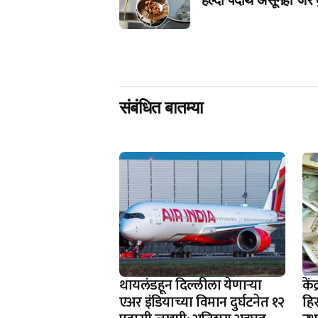
हेल्दी पदार्थ असूनही 
संबंधित बातम्या
थायलंडहून दिल्लीला येणाऱ्या
के
एअर इंडियाच्या विमान दुर्घटनेत १२
हि