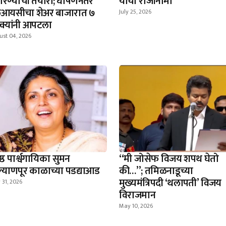
ारण्याची तयारी; घोषणेनंतर
यांचा राजीनामा
आयसीचा शेअर बाजारात ७
July 25, 2026
्क्यांनी आपटला
ust 04, 2026
ेष्ठ पार्श्वगायिका सुमन
​“मी जोसेफ विजय शपथ घेतो
्याणपूर काळाच्या पडद्याआड
की…”; तमिळनाडूच्या
मुख्यमंत्रिपदी ‘थलापती’ विजय
31, 2026
विराजमान
May 10, 2026