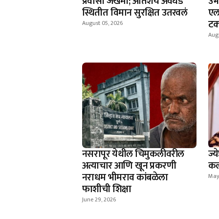
प्रवासी जखमी; अतिशय अवघड
उभ
स्थितीत विमान सुरक्षित उतरवलं
एल
टक
August 05, 2026
Aug
नसरापूर येथील चिमुकलीवरील
ज्य
अत्याचार आणि खून प्रकरणी
कल
नराधम भीमराव कांबळेला
May 
फाशीची शिक्षा
June 29, 2026