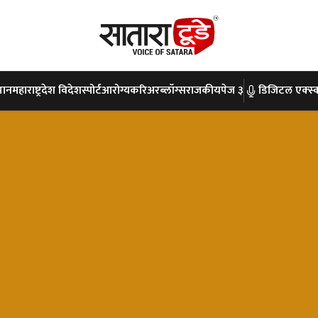
पान
महाराष्ट्र
देश विदेश
स्पोर्ट
आरोग्य
करिअर
ब्लॉग्स
राजकीय
पेज ३
डिजिटल एक्स्क