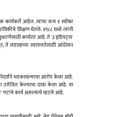
ार्यकर्ते आहेत. त्यांचा जन्म १ सप्टेंबर
कीचे शिक्षण घेतले. १९८८ मध्ये त्यांनी
धारणेसाठी कार्यरत आहे. ते '३ इडियट्स'
असून, ते लडाखच्या स्वायत्ततेसाठी आंदोलन
सक निदर्शने भडकावल्याचा आरोप केला आहे.
ीला उत्तेजित केल्याचा दावा केला आहे. या
' गटांचे कार्य असल्याचे म्हटले आहे.
याच्या मागणीसाठी आहे. लेह ऍपेक्स बॉडी