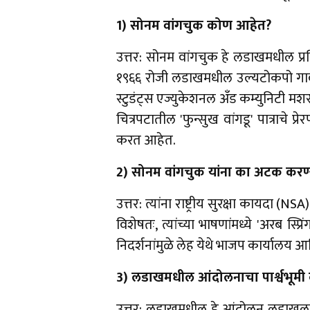
1) सोनम वांगचुक कोण आहेत?
उत्तर: सोनम वांगचुक हे लडाखमधील प्रसिद
१९६६ रोजी लडाखमधील उल्यटोकपो गावाजवळ
स्टुडंट्स एज्युकेशनल अँड कम्युनिटी म
चित्रपटातील 'फुन्सुख वांगडू' पात्राचे 
करत आहेत.
2) सोनम वांगचुक यांना का अटक कर
उत्तर: त्यांना राष्ट्रीय सुरक्षा कायद
विशेषतः, त्यांच्या भाषणांमध्ये 'अरब स्
निदर्शनांमुळे लेह येथे भाजप कार्यालय आण
3) लडाखमधील आंदोलनाचा पार्श्वभूमी
उत्तर: लडाखमधील हे आंदोलन लडाखला पूर