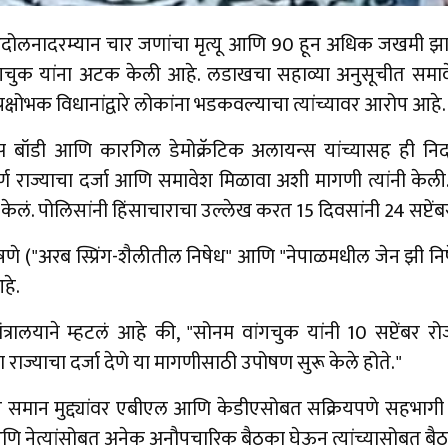
ोलनादरम्यान चार जणांचा मृत्यू आणि 90 हून अधिक जखमी झाल्यानं
वांगचुक यांना अटक केली आहे. लडाखचा सहाव्या अनुसूचीत समाव
्रक्षोभक विधानांद्वारे लोकांना भडकवल्याचा त्यांच्यावर आरोप आहे.
पेक्स बॉडी आणि कारगिल डेमोक्रॅटिक अलायन्स यांच्यासह ही 
ूर्ण राज्याचा दर्जा आणि समावेश मिळावा अशी मागणी त्यांनी केली.
 केलं. पोलिसांनी हिंसाचाराचा उल्लेख करत 15 दिवसांनी 24 सप्टें
ाषणे ("अरब स्प्रिंग-शैलीतील निषेध" आणि "नेपाळमधील जेन झी नि
हे.
्रालयाने म्हटलं आहे की, "सोनम वांगचुक यांनी 10 सप्टेंबर रो
ाज्याचा दर्जा देणे या मागणीसाठी उपोषण सुरू केले होते."
ार समान मुद्द्यांवर एबीएल आणि केडीएसोबत सक्रियपणे सहभागी आ
 नेत्यांसोबत अनेक अनौपचारिक बैठका घेऊन त्यांच्यासोबत बैठ