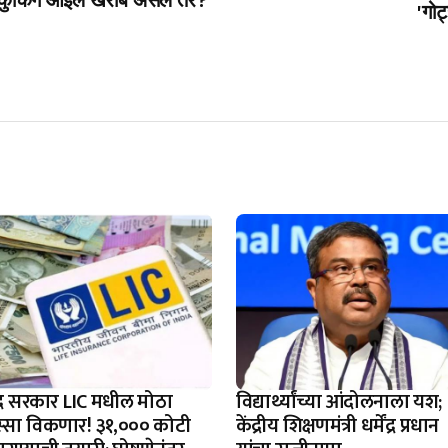
जर कुकिंग ऑईल खराब असेल तर?
'गोट
ंद्र सरकार LIC मधील मोठा
विद्यार्थ्यांच्या आंदोलनाला यश;
स्सा विकणार! ३१,००० कोटी
केंद्रीय शिक्षणमंत्री धर्मेंद्र प्रधान