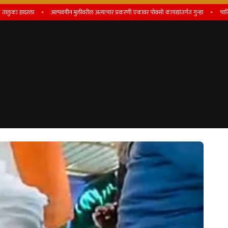
दरला
अल्पवयीन मुलीवरील अत्याचार प्रकरणी एकावर पोक्सो कायद्यांतर्गत गुन्हा
चारित्र्यावर सं