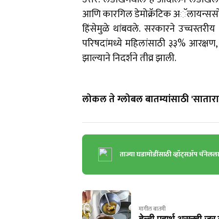
आणि कारगिल डेमोक्रॅटिक अॅलायन्ससोबत व
हिंसेमुळे थांबवले. सरकारने उच्चस्तर
परिषदांमध्ये महिलांसाठी ३३% आरक्षण,
झाल्याने निदर्शने तीव्र झाली.
लोकल ते ग्लोबल बातम्यांसाठी 'सातारा 
ताज्या घडामोडींसाठी व्हॉट्सॲप चॅनेलल
मागील बातमी