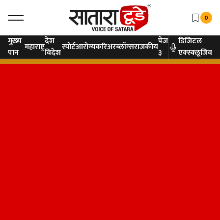
0
मुख्य
देश
पेज
डिजिटल
महाराष्ट्र
स्पोर्ट
आरोग्य
करिअर
ब्लॉग्स
राजकीय
पान
विदेश
३
एक्स्क्लूजिव