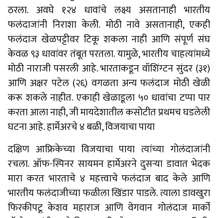
ठरला. अवघे १२४ धावांचे लक्ष्य असतानाही भारतीय
फलंदाजांनी निराशा केली. मोठी नावे असतानाही, एकही
फलंदाज खेळपट्टीवर टिकू शकला नाही आणि संपूर्ण संघ
केवळ ९३ धावांवर तंबूत परतला. यामुळे, भारतीय चाहत्यांमध्ये
मोठी नाराजी पसरली आहे. भारताकडून वॉशिंग्टन सुंदर (३१)
आणि अक्षर पटेल (२६) वगळता अन्य फलंदाज मोठी खेळी
करू शकले नाहीत. एकाही खेळाडूला ५० धावांचा टप्पा पार
करता आला नाही, जी मायदेशातील कसोटीत प्रथमच घडलेली
घटना आहे. हार्मेअरचे ४ बळी, विजयाचा पाया
दक्षिण आफ्रिकेच्या विजयाचा पाया त्यांच्या गोलंदाजांनी
रचला. ऑफ-स्पिनर सायमन हार्मेअरने दुसऱ्या डावात भेदक
मारा करत भारताचे ४ महत्त्वाचे फलंदाज बाद केले आणि
भारतीय फलंदाजीच्या फळीला खिंडार पाडले. त्याला डावखुरा
फिरकीपटू केशव महाराज आणि वेगवान गोलंदाज मार्को