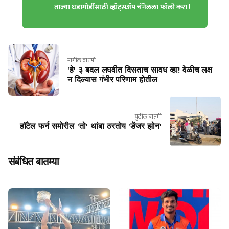
ताज्या घडामोडींसाठी व्हॉट्सॲप चॅनेलला फॉलो करा !
मागील बातमी
'हे' ३ बदल लघवीत दिसताच सावध व्हा! वेळीच लक्ष
न दिल्यास गंभीर परिणाम होतील
पुढील बातमी
हॉटेल फर्न समोरील 'तो' थांबा ठरतोय 'डेंजर झोन'
संबंधित बातम्या