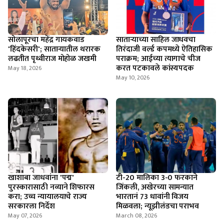
सोलापूरचा महेंद्र गायकवाड
साताऱ्याच्या साहिल जाधवचा
'हिंदकेसरी'; सातार्‍यातील थरारक
तिरंदाजी वर्ल्ड कपमध्ये ऐतिहासिक
लढतीत पृथ्वीराज मोहोळ जखमी
पराक्रम; आईच्या त्यागाचे चीज
करत पटकावले कांस्यपदक
May 18, 2026
May 10, 2026
खाशाबा जाधवांना 'पद्म'
टी-20 मालिका 3-0 फरकाने
पुरस्कारासाठी नव्याने शिफारस
जिंकली, अखेरच्या सामन्यात
करा; उच्च न्यायालयाचे राज्य
भारतानं 73 धावांनी विजय
सरकारला निर्देश
मिळवला; न्यूझीलंडचा पराभव
May 07, 2026
March 08, 2026