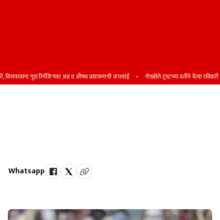
नापरवाना गूळ रिपॅकिंगवर अन्न व औषध प्रशासनाची कारवाई
गोडबोले ट्रस्टच्या वतीने येत्या रविवारी शिष्यव
भारताचा 'घरच्या मैदानावर' लाजिरवाणा
पराभव
दक्षिण आफ्रिकेचा ३० धावांनी विजय, बावुमाचा 'कसोटी' विक्रम अबाधित
Whatsapp
by Team Satara Today | published on : 16 November 2025