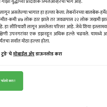
्या गाझा युद्धाच्या प्रादेशिक स्पिलओव्हरचा भाग आहे.
ागून असलेल्‍या भागात हा हल्‍ला केला. लेबनॉनच्या बालबेक-हर्मेल प
‍यात कमीत-कमी ४७ लोक ठार झाले तर जवळपास २२ लोक जखमी झाले आ
े. हा सीरियाशी लागून असलेला परिसर आहे. जेथे शिया इस्‍लामव
ित दक्षिणी उपनगरांवर एक डझनहून अधिक हल्‍ले चढवले. यामध्य
ंतचा सर्वात मोठा हल्‍ला होता.
टुडे' चे
मोबाईल ॲप
डाऊनलोड करा
ा फॉलो करा !