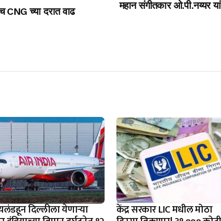
महान संगीतकार ओ.पी.नय्यर यां
ाच CNG च्या दरात वाढ
यलंडहून दिल्लीला येणाऱ्या
केंद्र सरकार LIC मधील मोठा