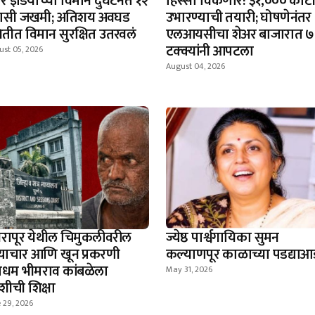
 इंडियाच्या विमान दुर्घटनेत १२
हिस्सा विकणार! ३१,००० कोट
रवासी जखमी; अतिशय अवघड
उभारण्याची तयारी; घोषणेनंतर
थितीत विमान सुरक्षित उतरवलं
एलआयसीचा शेअर बाजारात ७
टक्क्यांनी आपटला
ust 05, 2026
August 04, 2026
रापूर येथील चिमुकलीवरील
ज्येष्ठ पार्श्वगायिका सुमन
्याचार आणि खून प्रकरणी
कल्याणपूर काळाच्या पडद्याआ
ाधम भीमराव कांबळेला
May 31, 2026
शीची शिक्षा
 29, 2026