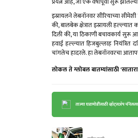
प्रयत्न आहे, जो एक वर्षापूर्वी सुरू झालेल
इस्रायलने लेबनॉनवर सीरियाच्या सीमेशी ल
की, बालबेक क्षेत्रात इस्रायली हल्‍ल्
दिली की, या ठिकाणी बचावकार्य सुरू आह
हवाई हल्‍ल्‍यात हिजबुल्‍लाह नियंत्र
चांगलेच हादरले. हा लेबनॉनवरचा आतापर्य
लोकल ते ग्लोबल बातम्यांसाठी 'सातारा 
ताज्या घडामोडींसाठी व्हॉट्सॲप चॅनेलल