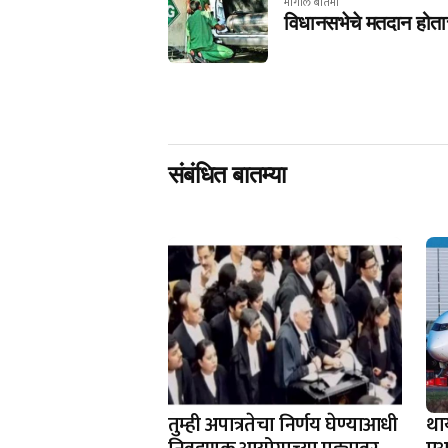
मागील बातमी
विधानसभेचे मतदान होत
संबंधित बातम्या
तुम्ही अपात्रतेचा निर्णय घेण्याआधी
था