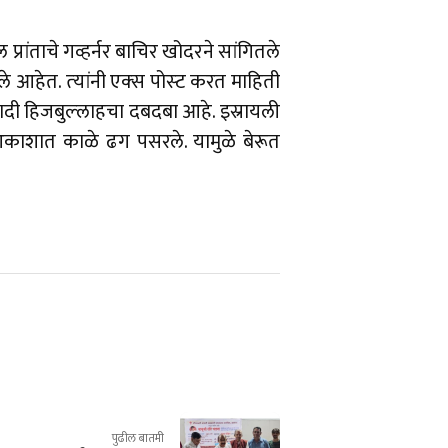
्रांताचे गव्हर्नर बाचिर खोदरने सांगितले
हेत. त्‍यांनी एक्‍स पोस्‍ट करत माहिती
ादी हिजबुल्‍लाहचा दबदबा आहे. इस्रायली
े आकाशात काळे ढग पसरले. यामुळे बेरूत
पुढील बातमी