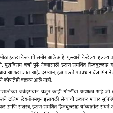
मोठा हल्‍ला केल्‍याचे समोर आले आहे. गुरूवारी केलेल्‍या हल्‍ल
, युद्धविराम चर्चा पुढे नेण्यासाठी इराण-समर्थित हिजबुल्लाह
बाव आणला जात आहे. दरम्यान, इस्रायलचे पंतप्रधान बेंजामिन नेतन
तडीने कोणतेही वक्तव्य आले नाही.
मासाठीच्या चर्चेदरम्‍यान अजुन काही गोष्‍टींचा अडथळा आहे जो
ूतने दक्षिण लेबनॉनमधून इस्रायली सैन्याची लवकर माघार सुनिश्च
आणि सशस्त्र, इराण-समर्थित हिजबुल्लाह यांच्यातील संघर्ष संपव