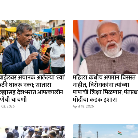
बाईलवर अचानक आलेल्या ‘त्या’
महिला कधीच अपमान विसरत
र्टने घाबरू नका; सातारा
नाहीत, विरोधकांना त्यांच्या
ल्ह्यासह देशभरात आपत्कालीन
पापाची शिक्षा मिळणार; पंतप्र
्रणेची चाचणी
मोदींचा कडक इशारा
 02, 2026
April 18, 2026