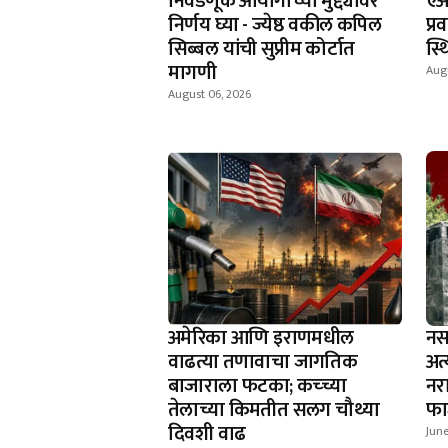
निवडणूक आयोगाच्या मुद्द्यावर
एअर
निर्णय घ्या - ज्येष्ठ वकील कपिल
प्
सिब्बल यांची सुप्रीम कोर्टात
स्
मागणी
Aug
August 06, 2026
अमेरिका आणि इराणमधील
नस
वाढत्या तणावाचा जागतिक
अत
बाजाराला फटका; कच्च्या
नर
तेलाच्या किमतीत सलग चौथ्या
फा
दिवशी वाढ
June