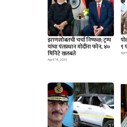
इराणसोबतची चर्चा निष्फळ; ट्रम्प
पो
यांचा पंतप्रधान मोदींना फोन, ४०
९ 
मिनिटे खलबते
Apri
April 14, 2026