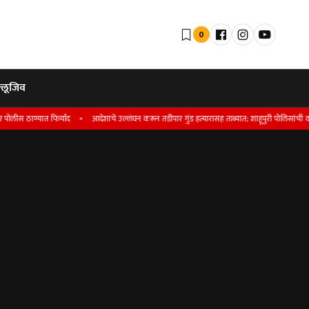
0
्लूजिव
ाण्यात फिर्याद
आदेशाचे उल्लंघन करून तडीपार गुंड हत्यारासह ताब्यात; शाहूपुरी पोलिसांची कारवाई