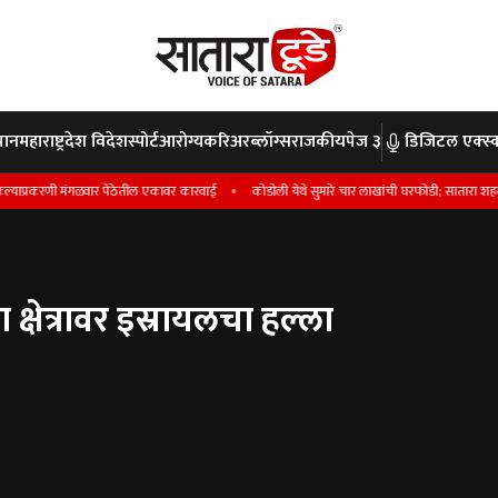
पान
महाराष्ट्र
देश विदेश
स्पोर्ट
आरोग्य
करिअर
ब्लॉग्स
राजकीय
पेज ३
डिजिटल एक्स्क
करणी मंगळवार पेठेतील एकावर कारवाई
कोडोली येथे सुमारे चार लाखांची घरफोडी; सातारा शहर पोलीस ठ
क्षेत्रावर इस्रायलचा हल्‍ला