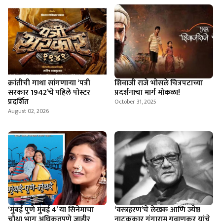
क्रांतीची गाथा सांगणार्‍या ‘पत्री
शिवाजी राजे भोसले चित्रपटाच्या
सरकार 1942’चे पहिले पोस्टर
प्रदर्शनाचा मार्ग मोकळा!
प्रदर्शित
October 31, 2025
August 02, 2026
‘मुंबई पुणे मुंबई 4’ या सिनेमाचा
‘वस्त्रहरण’चे लेखक आणि ज्येष्ठ
चौथा भाग अधिकृतपणे जाहीर
नाटककार गंगाराम गवाणकर यांचे