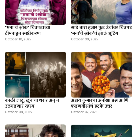
"मना'चे श्लोक' चित्रपटाच्या
साडे बारा हजार फूट उंचीवर चित्रपट
टीमकडून स्पष्टीकरण
'मना’चे श्लोक’चं झालं शूटिंग
October 10, 2025
October 09, 2025
काळी जादू, खुनाचा थरार अन् न
अक्षय कुमारचा अनोखा प्रश्न आणि
उलगडणारं रहस्य
फडणवीसांचं हटके उत्तर
October 08, 2025
October 07, 2025