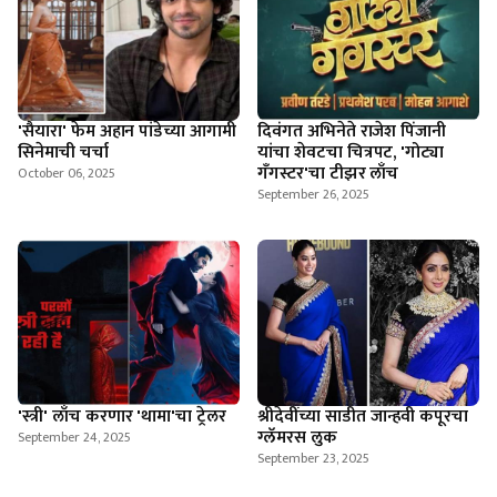
'सैयारा' फेम अहान पांडेच्या आगामी
दिवंगत अभिनेते राजेश पिंजानी
सिनेमाची चर्चा
यांचा शेवटचा चित्रपट, 'गोट्या
गँगस्टर'चा टीझर लाँच
October 06, 2025
September 26, 2025
'स्त्री' लाँच करणार 'थामा'चा ट्रेलर
श्रीदेवींच्या साडीत जान्हवी कपूरचा
ग्लॅमरस लुक
September 24, 2025
September 23, 2025