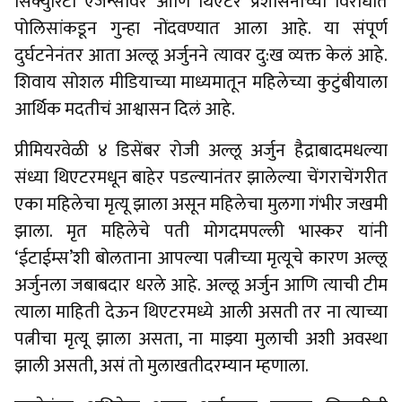
सिक्युरिटी एजन्सीवर आणि थिएटर प्रशासनाच्या विरोधात
पोलिसांकडून गुन्हा नोंदवण्यात आला आहे. या संपूर्ण
दुर्घटनेनंतर आता अल्लू अर्जुनने त्यावर दु:ख व्यक्त केलं आहे.
शिवाय सोशल मीडियाच्या माध्यमातून महिलेच्या कुटुंबीयाला
आर्थिक मदतीचं आश्वासन दिलं आहे.
प्रीमियरवेळी ४ डिसेंबर रोजी अल्लू अर्जुन हैद्राबादमधल्या
संध्या थिएटरमधून बाहेर पडल्यानंतर झालेल्या चेंगराचेंगरीत
एका महिलेचा मृत्यू झाला असून महिलेचा मुलगा गंभीर जखमी
झाला. मृत महिलेचे पती मोगदमपल्ली भास्कर यांनी
‘ईटाईम्स’शी बोलताना आपल्या पत्नीच्या मृत्यूचे कारण अल्लू
अर्जुनला जबाबदार धरले आहे. अल्लू अर्जुन आणि त्याची टीम
त्याला माहिती देऊन थिएटरमध्ये आली असती तर ना त्याच्या
पत्नीचा मृत्यू झाला असता, ना माझ्या मुलाची अशी अवस्था
झाली असती, असं तो मुलाखतीदरम्यान म्हणाला.