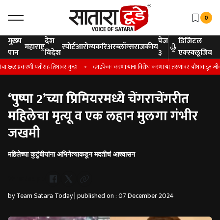
0
मुख्य
देश
पेज
डिजिटल
महाराष्ट्र
स्पोर्ट
आरोग्य
करिअर
ब्लॉग्स
राजकीय
पान
विदेश
३
एक्स्क्लूजिव
छळ प्रकरणी पतीसह तिघांवर गुन्हा
दगडफेक करणार्‍यांना विरोध करणार्‍या तरुणावर चौघांकडून जीवघेणा 
‘पुष्पा 2’च्या प्रिमियरमध्ये चेंगराचेंगरीत
महिलेचा मृत्यू व एक लहान मुलगा गंभीर
जखमी
महिलेच्या कुटुंबीयांना अभिनेत्याकडून मदतीचं आश्वासन
Whatsapp
by Team Satara Today | published on : 07 December 2024