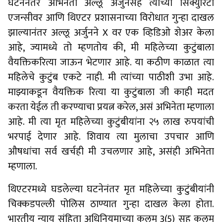
घटनेनंतर अभिनेता अल्लू अर्जुनसह त्याच्या सिक्युरिटी
एजन्सीवर आणि थिएटर प्रशासनाच्या विरोधात गुन्हा दाखल
झाल्यानंतर अल्लू अर्जुनने X वर एक व्हिडिओ शेअर केला
आहे, ज्यामध्ये तो म्हणतोय की, मी महिलेच्या कुटुंबाला
वैयक्तिकरित्या जाऊन भेटणार आहे. या कठीण काळात त्या
महिलेचे कुटुंब एकटे नाही. मी त्यांच्या पाठीशी उभा आहे.
माझ्याकडून वैयक्तिक रित्या या कुटुंबाला जी काही मदत
करता येईल ती करण्याचा प्रयत्न करेल, असं अभिनेता म्हणाला
आहे. मी त्या मृत महिलेच्या कुटुंबीयांना २५ लाख रुपयांची
भरपाई देणार आहे. शिवाय त्या मुलाचा उपचार आणि
औषधांचा सर्व खर्चही मी उचलणार आहे, असंही अभिनेता
म्हणाला.
थिएटरमध्ये घडलेल्या घटनेनंतर मृत महिलेच्या कुटुंबीयांनी
चिक्कडपल्ली पोलिस ठाण्यात गुन्हा दाखल केला होता.
भारतीय न्याय संहिता अधिनियमाच्या कलम 3(5) सह कलम