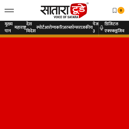
0
मुख्य
देश
पेज
डिजिटल
महाराष्ट्र
स्पोर्ट
आरोग्य
करिअर
ब्लॉग्स
राजकीय
पान
विदेश
३
एक्स्क्लूजिव