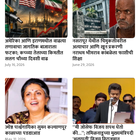
अमेरिका आणि इराणमधील वाढत्या
नसरापूर येथील चिमुकलीवरील
तणावाचा जागतिक बाजाराला
अत्याचार आणि खून प्रकरणी
फटका; कच्च्या तेलाच्या किमतीत
नराधम भीमराव कांबळेला फाशीची
सलग चौथ्या दिवशी वाढ
शिक्षा
July 16, 2026
June 29, 2026
ज्येष्ठ पार्श्वगायिका सुमन कल्याणपूर
​“मी जोसेफ विजय शपथ घेतो
काळाच्या पडद्याआड
की…”; तमिळनाडूच्या मुख्यमंत्रिपदी
‘थलापती’ विजय विराजमान
May 31, 2026