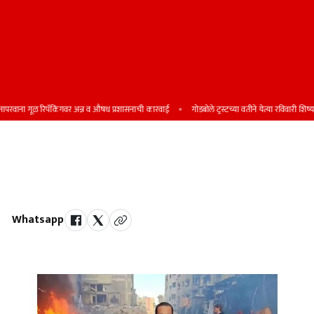
ना गूळ रिपॅकिंगवर अन्न व औषध प्रशासनाची कारवाई
गोडबोले ट्रस्टच्या वतीने येत्या रविवारी शिष्यवृत्ती प
गाझामध्ये इस्रायलच्या हवाई हल्ल्यात
'अल-जझीरा'चे पाच पत्रकार ठार
Whatsapp
by Team Satara Today | published on : 11 August 2025