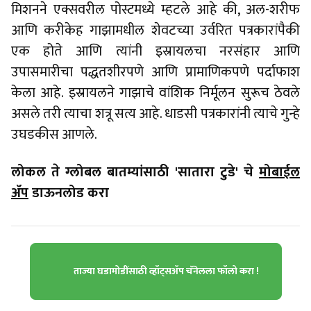
मिशनने एक्सवरील पोस्टमध्ये म्हटले आहे की, अल-शरीफ
आणि करीकेह गाझामधील शेवटच्या उर्वरित पत्रकारांपैकी
एक होते आणि त्यांनी इस्रायलचा नरसंहार आणि
उपासमारीचा पद्धतशीरपणे आणि प्रामाणिकपणे पर्दाफाश
केला आहे. इस्रायलने गाझाचे वांशिक निर्मूलन सुरूच ठेवले
असले तरी त्याचा शत्रू सत्य आहे. धाडसी पत्रकारांनी त्याचे गुन्हे
उघडकीस आणले.
लोकल ते ग्लोबल बातम्यांसाठी 'सातारा टुडे' चे
मोबाईल
ॲप
डाऊनलोड करा
ताज्या घडामोडींसाठी व्हॉट्सॲप चॅनेलला फॉलो करा !