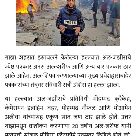
गाझा शहरात इस्रायलने केलेल्या हल्ल्यात अल-जझीराचे
ज्येष्ठ पत्रकार अनस अल-शरीफ आणि अन्य चार पत्रकार ठार
झाले आहेत. अल-शिफा रुग्णालयाच्या मुख्य प्रवेशद्वाराबाहेर
पत्रकारांच्या तंबूवर रविवारी रात्री उशिरा हा हल्ला झाला.
या हल्ल्यात अल-जझीराचे प्रतिनिधी मोहम्मद कुरैकेह,
कॅमेरामन इब्राहिम जहर, मोहम्मद नौफल आणि मोआमेन
अलीवा यांच्यासह एकूण सात जण ठार झाले होते. उत्तर
गाझामधून वार्तांकन करणाऱ्या 28 वर्षीय अल-शरीफ यांनी
मृत्यूपूर्वी सोशल मीडिया प्लॅटफॉर्म एक्सवर लिहिले होते की,