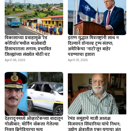
विकासाच्या प्रवाहामुळे ‘रेड
इराण युद्धात मित्रराष्ट्रांनी साथ न
कॉरिडॉर’मधील माओवादी
दिल्याने डोनाल्ड ट्रम्प संतप्त;
हिंसाचाराला लगाम; प्रभावित
अमेरिकेचा 'नाटो'तून बाहेर
जिल्ह्यांच्या संख्येत मोठी घट
पडण्याचा इशारा
April 06, 2026
April 01, 2026
देहरादूनमध्ये ओव्हरटेकच्या वादातून
रेमंड समूहाचे माजी अध्यक्ष
गोळीबार; मॉर्निंग वॉकला गेलेल्या
विजयपत सिंघानिया यांचे निधन;
निवृत्त ब्रिगेडियरचा मृत्यू
उद्योग क्षेत्रातील एका युगाचा अंत