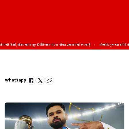
ी विक्री, विनापरवाना गूळ रिपॅकिंगवर अन्न व औषध प्रशासनाची कारवाई
गोडबोले ट्रस्टच्या वतीने येत्या 
श्रेयस अय्यर ठरला भारताचा 'सायलेंट हिरो'
Whatsapp
by Team Satara Today | published on : 10 March 2025