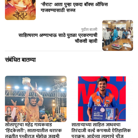
'सैराट' आता पुन्हा एकदा बॉक्स ऑफिस
गाजवण्यासाठी सज्ज
पुढील बातमी
साहित्यरत्न अण्णाभाऊ साठे पुतळा प्रकरणाची
चौकशी व्हावी
संबंधित बातम्या
सोलापूरचा महेंद्र गायकवाड
साताऱ्याच्या साहिल जाधवचा
'हिंदकेसरी'; सातार्‍यातील थरारक
तिरंदाजी वर्ल्ड कपमध्ये ऐतिहासिक
लढतीत पृथ्वीराज मोहोळ जखमी
पराक्रम; आईच्या त्यागाचे चीज