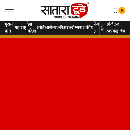
0
मुख्य
देश
पेज
डिजिटल
महाराष्ट्र
स्पोर्ट
आरोग्य
करिअर
ब्लॉग्स
राजकीय
पान
विदेश
३
एक्स्क्लूजिव