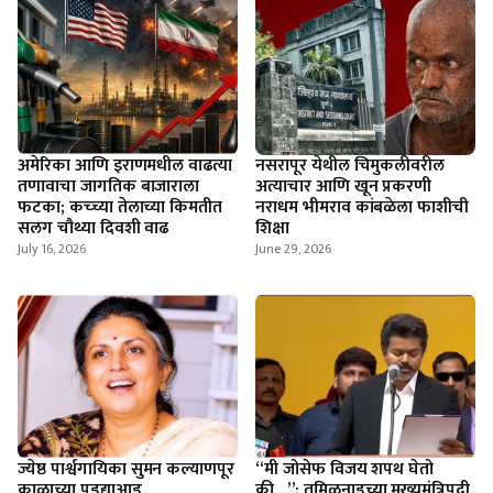
अमेरिका आणि इराणमधील वाढत्या
नसरापूर येथील चिमुकलीवरील
तणावाचा जागतिक बाजाराला
अत्याचार आणि खून प्रकरणी
फटका; कच्च्या तेलाच्या किमतीत
नराधम भीमराव कांबळेला फाशीची
सलग चौथ्या दिवशी वाढ
शिक्षा
July 16, 2026
June 29, 2026
ज्येष्ठ पार्श्वगायिका सुमन कल्याणपूर
​“मी जोसेफ विजय शपथ घेतो
काळाच्या पडद्याआड
की…”; तमिळनाडूच्या मुख्यमंत्रिपदी