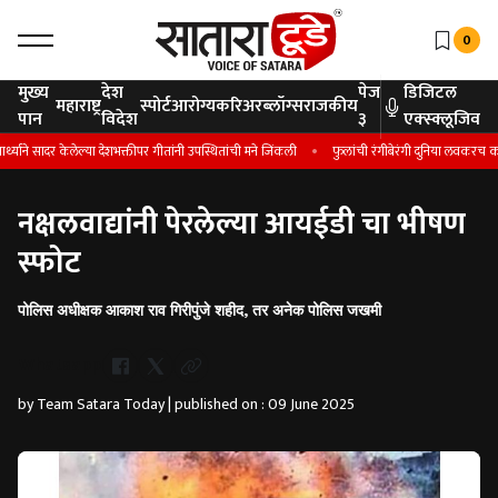
0
मुख्य
देश
पेज
डिजिटल
महाराष्ट्र
स्पोर्ट
आरोग्य
करिअर
ब्लॉग्स
राजकीय
पान
विदेश
३
एक्स्क्लूजिव
ने सादर केलेल्या देशभक्तीपर गीतांनी उपस्थितांची मने जिंकली
फुलांची रंगीबेरंगी दुनिया लवकरच कास पठा
नक्षलवाद्यांनी पेरलेल्या आयईडी चा भीषण
स्फोट
पोलिस अधीक्षक आकाश राव गिरीपुंजे शहीद, तर अनेक पोलिस जखमी
Whatsapp
by Team Satara Today | published on : 09 June 2025