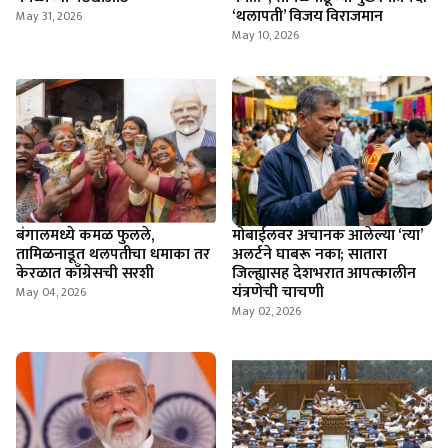
‘थलापती’ विजय विराजमान
May 31, 2026
May 10, 2026
बंगालमध्ये कमळ फुलले,
मोबाईलवर अचानक आलेल्या ‘त्या’
तामिळनाडूत थलपतीचा धमाका तर
अलर्टने घाबरू नका; सातारा
केरळात काँग्रेसची सरशी
जिल्ह्यासह देशभरात आपत्कालीन
यंत्रणेची चाचणी
May 04, 2026
May 02, 2026