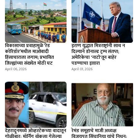
विकासाच्या प्रवाहामुळे ‘रेड
इराण युद्धात मित्रराष्ट्रांनी साथ न
कॉरिडॉर’मधील माओवादी
दिल्याने डोनाल्ड ट्रम्प संतप्त;
हिंसाचाराला लगाम; प्रभावित
अमेरिकेचा 'नाटो'तून बाहेर
जिल्ह्यांच्या संख्येत मोठी घट
पडण्याचा इशारा
April 06, 2026
April 01, 2026
देहरादूनमध्ये ओव्हरटेकच्या वादातून
रेमंड समूहाचे माजी अध्यक्ष
गोळीबार; मॉर्निंग वॉकला गेलेल्या
विजयपत सिंघानिया यांचे निधन;