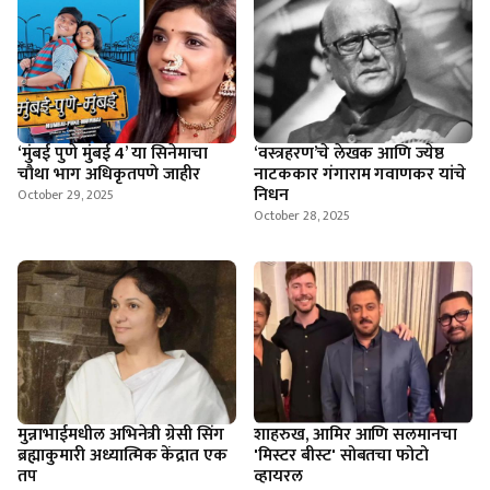
‘मुंबई पुणे मुंबई 4’ या सिनेमाचा
‘वस्त्रहरण’चे लेखक आणि ज्येष्ठ
चौथा भाग अधिकृतपणे जाहीर
नाटककार गंगाराम गवाणकर यांचे
निधन
October 29, 2025
October 28, 2025
मुन्नाभाईमधील अभिनेत्री ग्रेसी सिंग
शाहरुख, आमिर आणि सलमानचा
ब्रह्माकुमारी अध्यात्मिक केंद्रात एक
'मिस्टर बीस्ट' सोबतचा फोटो
तप
व्हायरल