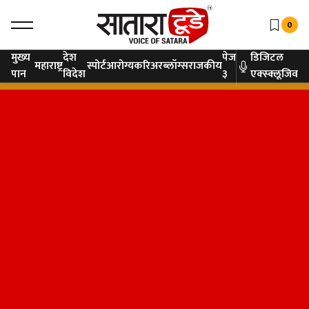
0
मुख्य
देश
पेज
डिजिटल
महाराष्ट्र
स्पोर्ट
आरोग्य
करिअर
ब्लॉग्स
राजकीय
पान
विदेश
३
एक्स्क्लूजिव