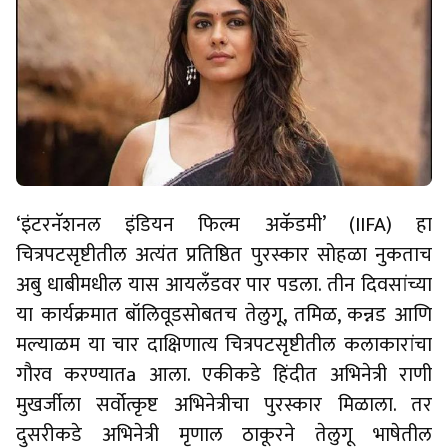
‘इंटरनॅशनल इंडियन फिल्म अकॅडमी’ (IIFA) हा
चित्रपटसृष्टीतील अत्यंत प्रतिष्ठित पुरस्कार सोहळा नुकताच
अबु धाबीमधील यास आयलँडवर पार पडला. तीन दिवसांच्या
या कार्यक्रमात बॉलिवूडसोबतच तेलुगू, तमिळ, कन्नड आणि
मल्याळम या चार दाक्षिणात्य चित्रपटसृष्टीतील कलाकारांचा
गौरव करण्यातa आला. एकीकडे हिंदीत अभिनेत्री राणी
मुखर्जीला सर्वोत्कृष्ट अभिनेत्रीचा पुरस्कार मिळाला. तर
दुसरीकडे अभिनेत्री मृणाल ठाकूरने तेलुगू भाषेतील