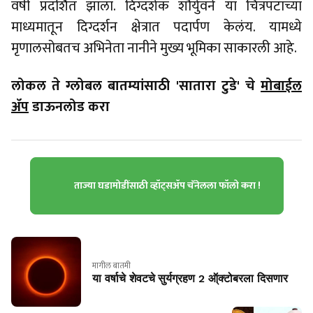
वर्षी प्रदर्शित झाला. दिग्दर्शक शौर्युवने या चित्रपटाच्या
माध्यमातून दिग्दर्शन क्षेत्रात पदार्पण केलंय. यामध्ये
मृणालसोबतच अभिनेता नानीने मुख्य भूमिका साकारली आहे.
लोकल ते ग्लोबल बातम्यांसाठी 'सातारा टुडे' चे
मोबाईल
ॲप
डाऊनलोड करा
ताज्या घडामोडींसाठी व्हॉट्सॲप चॅनेलला फॉलो करा !
मागील बातमी
या वर्षाचे शेवटचे सुर्यग्रहण 2 ऑ्क्टोबरला दिसणार